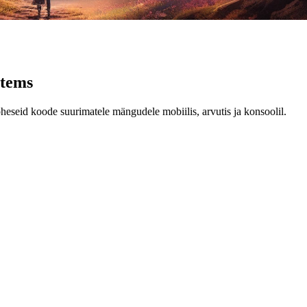
items
heseid koode suurimatele mängudele mobiilis, arvutis ja konsoolil.