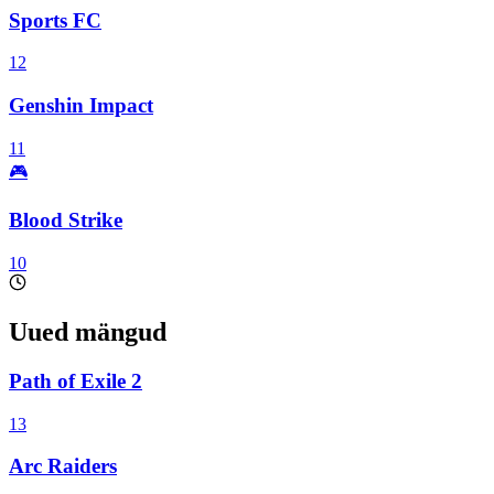
Sports FC
12
Genshin Impact
11
🎮
Blood Strike
10
Uued mängud
Path of Exile 2
13
Arc Raiders