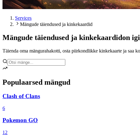
Services
Mängude täiendused ja kinkekaardid
Mängude täiendused ja kinkekaardid
on ig
Täienda oma mängurahakotti, osta piirkondlikke kinkekaarte ja saa ko
Populaarsed mängud
Clash of Clans
6
Pokemon GO
12