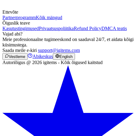
Ettevõte
Partnerprogramm
Kõik mängud
Õiguslik teave
Kasutustingimused
Privaatsuspoliitika
Refund Policy
DMCA teatis
Vajad abi?
Meie professionaalne tugimeeskond on saadaval 24/7, et aidata kõigi
küsimustega.
Saada meile e-kiri
support@igitems.com
Abikeskus
Vestleme
English
Autoriõigus @ 2026 igitems - Kõik õigused kaitstud