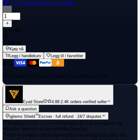
+≈ 2,7 kr
cash back to your wallet
Levering
Instant
Kjøp nå
Legg i handlekurv
Legg til i favoritter
Payment held in escrow until you confirm delivery
Eyad Store
4.88
·
2.4K orders
·
verified seller
Ask a question
™
igitems Shield
Escrow · full refund · 24/7 disputes
Betaling holdes i escrow
Betalingen din blir hos igitems og
utbetales først når du har bekreftet levering.
100 % pengene-tilbake-garanti
Hvis bestillingen din ikke blir