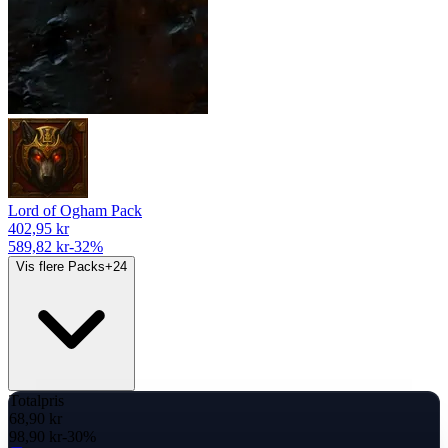
Lord of Ogham Pack
402,95 kr
589,82 kr
-
32
%
Vis flere Packs
+
24
Totalpris
68,90 kr
98,90 kr
-30%