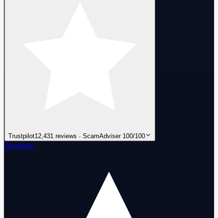
Trustpilot
12,431 reviews · ScamAdviser 100/100
Excellent