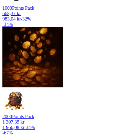
1000
Points Pack
668,37 kr
983,04 kr
-
32
%
-
34
%
2000
Points Pack
1 307,35 kr
1 966,08 kr
-
34
%
-
67
%