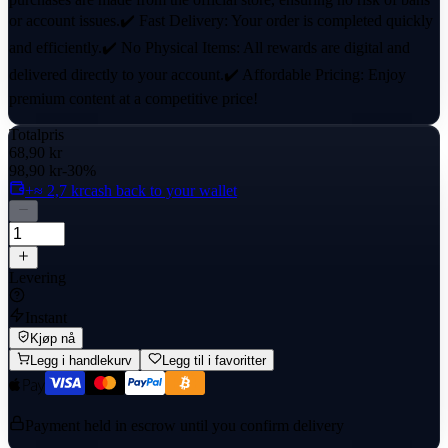
or account issues.✔️ Fast Delivery: Your order is completed quickly
and efficiently.✔️ No Physical Items: All rewards are digital and
delivered directly to your account.✔️ Affordable Pricing: Enjoy
premium content at a competitive price!
Totalpris
68,90 kr
98,90 kr
-30%
+≈ 2,7 kr
cash back to your wallet
Levering
Instant
Kjøp nå
Legg i handlekurv
Legg til i favoritter
Payment held in escrow until you confirm delivery