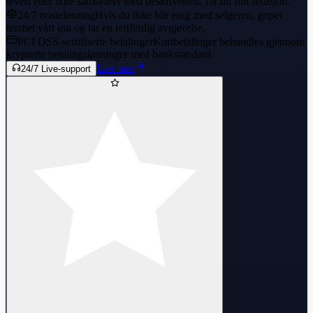
levert eller ikke samsvarer med beskrivelsen, får du full refusjon.
24/7 tvisteløsning
Hvis du ikke blir enig med selgeren, griper
teamet vårt inn og tar en rettferdig avgjørelse.
PCI DSS-sertifiserte betalinger
Kortbetalinger behandles gjennom
krypterte betalingsløsninger med bankstandard.
Lær mer
24/7 Live-support