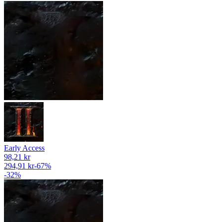
Early Access
98,21 kr
294,91 kr
-
67
%
-
32
%