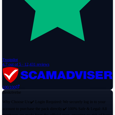
Trustpilot
4.7
out of 5 ·
12,431
reviews
100
/100
Beskrivelse
Why Choose Us:✔️ Login Required: We securely log in to your
account to purchase the pack directly.✔️ 100% Safe & Legal: All
purchases are made from the official store, ensuring no risk of bans