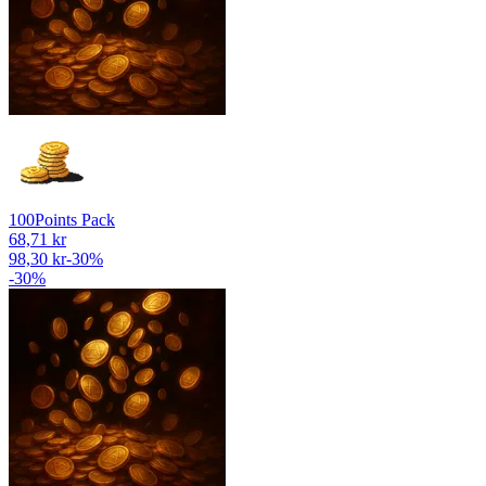
100
Points Pack
68,71 kr
98,30 kr
-
30
%
-
30
%