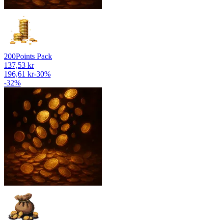
200
Points Pack
137,53 kr
196,61 kr
-
30
%
-
32
%