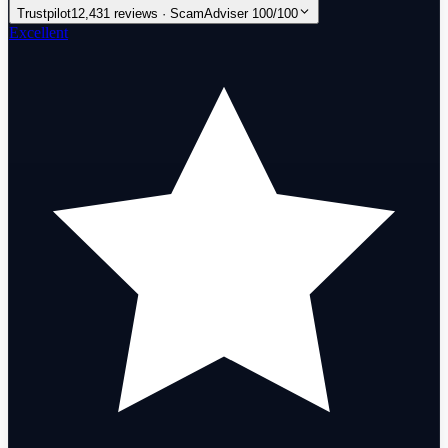
Trustpilot
12,431 reviews · ScamAdviser 100/100
Excellent