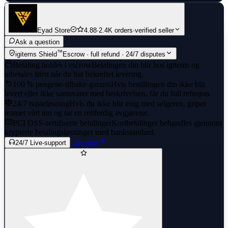
Eyad Store
4.88
·
2.4K orders
·
verified seller
Ask a question
™
igitems Shield
Escrow · full refund · 24/7 disputes
Betaling holdes i escrow
Betalingen din blir hos igitems og
utbetales først når du har bekreftet levering.
100 % pengene-tilbake-garanti
Hvis bestillingen din ikke blir
levert eller ikke samsvarer med beskrivelsen, får du full refusjon.
24/7 tvisteløsning
Hvis du ikke blir enig med selgeren, griper
teamet vårt inn og tar en rettferdig avgjørelse.
PCI DSS-sertifiserte betalinger
Kortbetalinger behandles gjennom
krypterte betalingsløsninger med bankstandard.
Lær mer
24/7 Live-support