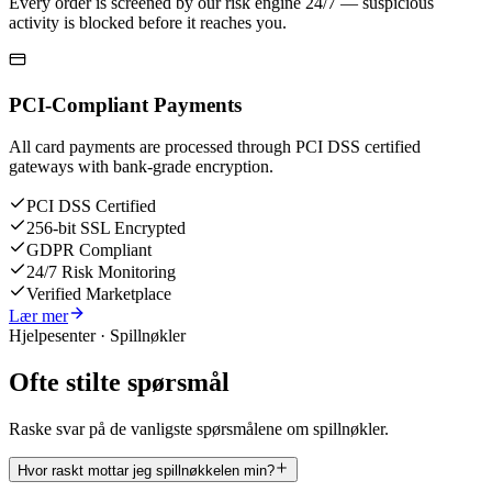
Every order is screened by our risk engine 24/7 — suspicious
activity is blocked before it reaches you.
PCI-Compliant Payments
All card payments are processed through PCI DSS certified
gateways with bank-grade encryption.
PCI DSS Certified
256-bit SSL Encrypted
GDPR Compliant
24/7 Risk Monitoring
Verified Marketplace
Lær mer
Hjelpesenter · Spillnøkler
Ofte stilte spørsmål
Raske svar på de vanligste spørsmålene om spillnøkler.
Hvor raskt mottar jeg spillnøkkelen min?