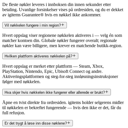
De fleste nøkler leveres i innboksen din innen sekunder etter
betaling. Uvanlige forsinkelser vises på ordresiden, og du er dekket
av igitems Guarantee® hvis en nøkkel ikke ankommer.
Vil nøkkelen fungere i min region?
Hvert oppslag viser regionene nøkkelen aktiveres i — velg én som
matcher kontoen din. Globale nøkler fungerer overalt; regionale
nøkler kan være billigere, men krever en matchende butikk-region.
Hvilken plattform aktiveres nøkkelen på?
Hvert oppslag er merket etter plattform — Steam, Xbox,
PlayStation, Nintendo, Epic, Ubisoft Connect og andre.
Aktiveringsplattformen og steg-for-steg innløsningsinstruksjoner
følger med nøkkelen.
Hva skjer hvis nøkkelen ikke fungerer eller allerede er brukt?
Åpne en tvist direkte fra ordresiden. igitems holder selgerens midler
til nøkkelen er bekreftet fungerende — hvis den ikke er det, får du
full refusjon.
Er det trygt å løse inn disse nøklene?