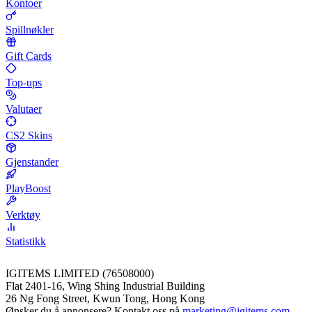
Kontoer
Spillnøkler
Gift Cards
Top-ups
Valutaer
CS2 Skins
Gjenstander
PlayBoost
Verktøy
Statistikk
IGITEMS LIMITED (76508000)
Flat 2401-16, Wing Shing Industrial Building
26 Ng Fong Street, Kwun Tong, Hong Kong
Ønsker du å annonsere? Kontakt oss på
marketing@igitems.com