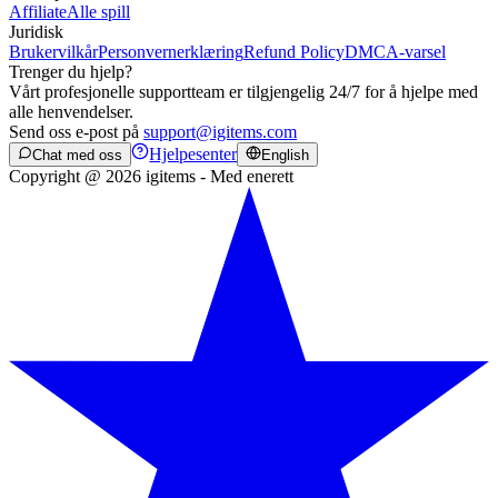
Affiliate
Alle spill
Juridisk
Brukervilkår
Personvernerklæring
Refund Policy
DMCA-varsel
Trenger du hjelp?
Vårt profesjonelle supportteam er tilgjengelig 24/7 for å hjelpe med
alle henvendelser.
Send oss e-post på
support@igitems.com
Hjelpesenter
Chat med oss
English
Copyright @ 2026 igitems - Med enerett