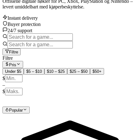
Offisielle digitale nøkler for PC, Xbox, PlayStation og Nintendo –
levert umiddelbart med kjøperbeskyttelse.
Instant delivery
Buyer protection
24/7 support
Filtre
Filtre
Pris
Under $5
$5 – $10
$10 – $25
$25 – $50
$50+
$
–
$
Popular