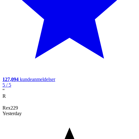
127,094
kundeanmeldelser
5
/ 5
“
R
Rex229
Yesterday