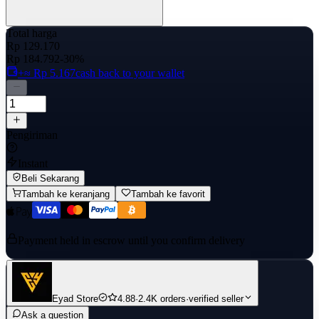
Total harga
Rp 129.170
Rp 184.792
-30%
+≈ Rp 5.167
cash back to your wallet
Pengiriman
Instant
Beli Sekarang
Tambah ke keranjang
Tambah ke favorit
Payment held in escrow until you confirm delivery
Eyad Store
4.88
·
2.4K orders
·
verified seller
Ask a question