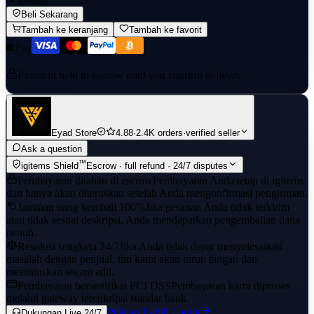
Beli Sekarang
Tambah ke keranjang
Tambah ke favorit
Payment held in escrow until you confirm delivery
Eyad Store
4.88
·
2.4K orders
·
verified seller
Ask a question
™
igitems Shield
Escrow · full refund · 24/7 disputes
Pembayaran ditahan di escrow
Pembayaran Anda tetap di igitems
dan hanya akan diteruskan setelah Anda mengonfirmasi pengiriman.
Jaminan uang kembali 100%
Jika pesanan Anda tidak terkirim
atau tidak sesuai deskripsi, Anda mendapatkan pengembalian dana
penuh.
Resolusi sengketa 24/7
Jika Anda tidak dapat menyelesaikan
masalah dengan penjual, tim kami akan turun tangan dan
memutuskan secara adil.
Pembayaran bersertifikat PCI DSS
Pembayaran kartu diproses
melalui gateway terenkripsi standar bank.
Pelajari Lebih Lanjut
Dukungan Live 24/7