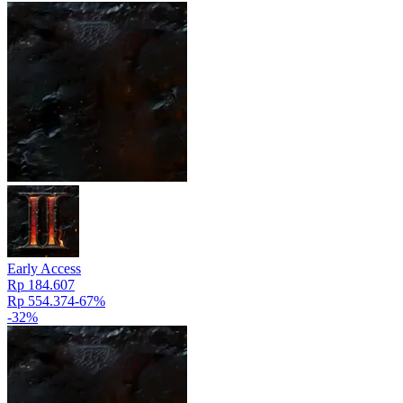
Early Access
Rp 184.607
Rp 554.374
-
67
%
-
32
%