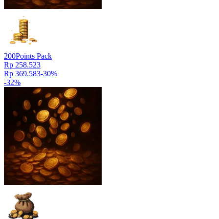
200
Points Pack
Rp 258.523
Rp 369.583
-
30
%
-
32
%