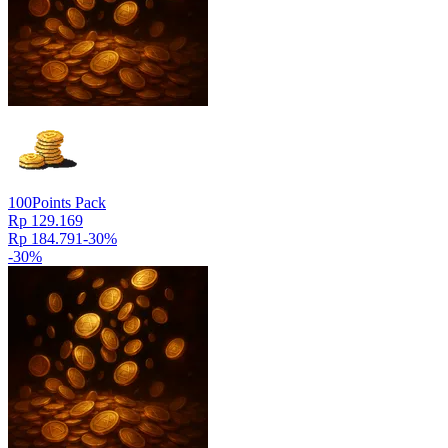
100
Points Pack
Rp 129.169
Rp 184.791
-
30
%
-
30
%