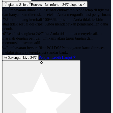
™
igitems Shield
Escrow · full refund · 24/7 disputes
Pembayaran ditahan di escrow
Pembayaran Anda tetap di igitems
dan hanya akan diteruskan setelah Anda mengonfirmasi pengiriman.
Jaminan uang kembali 100%
Jika pesanan Anda tidak terkirim
atau tidak sesuai deskripsi, Anda mendapatkan pengembalian dana
penuh.
Resolusi sengketa 24/7
Jika Anda tidak dapat menyelesaikan
masalah dengan penjual, tim kami akan turun tangan dan
memutuskan secara adil.
Pembayaran bersertifikat PCI DSS
Pembayaran kartu diproses
melalui gateway terenkripsi standar bank.
Pelajari Lebih Lanjut
Dukungan Live 24/7