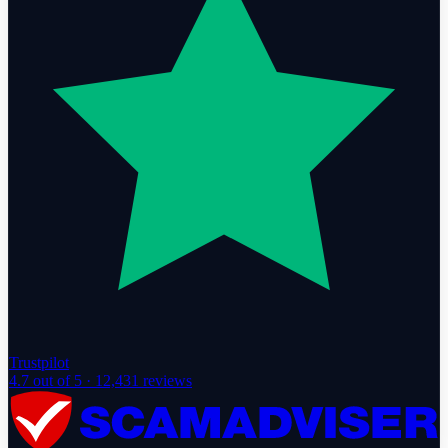
Trustpilot
4.7
out of 5 ·
12,431
reviews