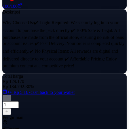
100
/100
Deskripsi
Why Choose Us:✔️ Login Required: We securely log in to your
account to purchase the pack directly.✔️ 100% Safe & Legal: All
purchases are made from the official store, ensuring no risk of bans
or account issues.✔️ Fast Delivery: Your order is completed quickly
and efficiently.✔️ No Physical Items: All rewards are digital and
delivered directly to your account.✔️ Affordable Pricing: Enjoy
premium content at a competitive price!
Total harga
Rp 129.170
Rp 184.792
-30%
+≈ Rp 5.167
cash back to your wallet
Pengiriman
Instant