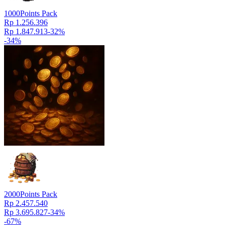
1000
Points Pack
Rp 1.256.396
Rp 1.847.913
-
32
%
-
34
%
2000
Points Pack
Rp 2.457.540
Rp 3.695.827
-
34
%
-
67
%