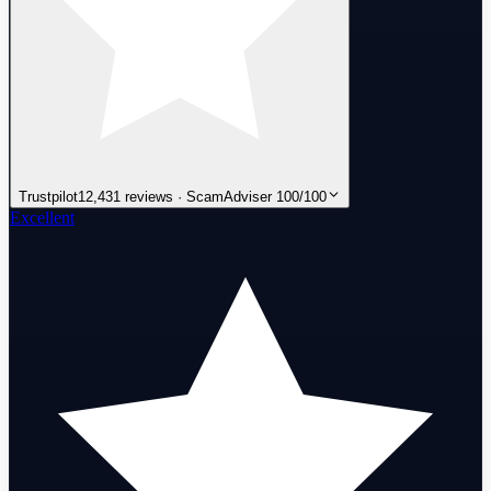
Trustpilot
12,431 reviews · ScamAdviser 100/100
Excellent