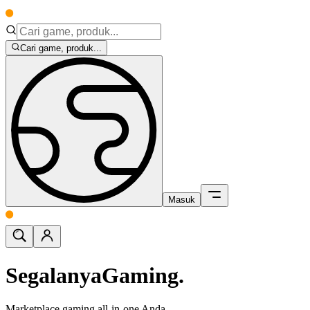
Cari game, produk...
Masuk
Segalanya
Gaming.
Marketplace gaming all-in-one Anda.