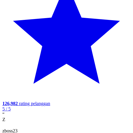
126,982
rating pelanggan
5
/ 5
“
Z
zboss23