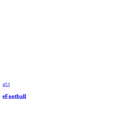
453
eFootball