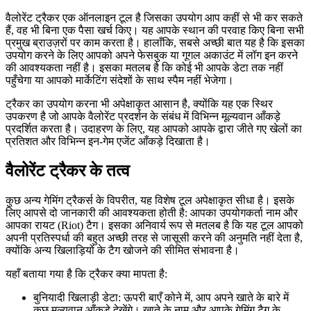
वैलोरेंट ट्रैकर एक ऑनलाइन टूल है जिसका उपयोग आप कहीं से भी कर सकते
हैं, वह भी बिना एक पैसा खर्च किए। यह आपके स्थान की परवाह किए बिना सभी
प्रमुख ब्राउज़रों पर काम करता है। हालाँकि, सबसे अच्छी बात यह है कि इसका
उपयोग करने के लिए आपको अपने फेसबुक या गूगल अकाउंट में लॉग इन करने
की आवश्यकता नहीं है। इसका मतलब है कि कोई भी आपके डेटा तक नहीं
पहुँचेगा या आपको मार्केटिंग संदेशों के साथ स्पैम नहीं भेजेगा।
ट्रैकर का उपयोग करना भी अपेक्षाकृत आसान है, क्योंकि यह एक स्थिर
उपकरण है जो आपके वैलोरेंट प्रदर्शन के संबंध में विभिन्न मूल्यवान आँकड़े
प्रदर्शित करता है। उदाहरण के लिए, यह आपको आपके द्वारा जीते गए खेलों का
प्रतिशत और विभिन्न इन-गेम एजेंट आँकड़े दिखाता है।
वैलोरेंट ट्रैकर के तत्व
कुछ अन्य गेमिंग ट्रैकर्स के विपरीत, यह विशेष टूल अपेक्षाकृत सीधा है। इसके
लिए आपसे दो जानकारी की आवश्यकता होती है: आपका उपयोगकर्ता नाम और
आपका रायट (Riot) टैग। इसका अनिवार्य रूप से मतलब है कि यह टूल आपको
अपनी प्रतिस्पर्धा की बहुत अच्छी तरह से जासूसी करने की अनुमति नहीं देता है,
क्योंकि अन्य खिलाड़ियों के टैग खोजने की सीमित संभावना है।
यहाँ बताया गया है कि ट्रैकर क्या मापता है:
बुनियादी खिलाड़ी डेटा: ऊपरी बाएँ कोने में, आप अपने खाते के बारे में
कुछ मूल्यवान आँकड़े देखेंगे। खाते के नाम और आपके गेमिंग टैग के