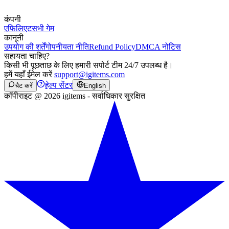
कंपनी
एफिलिएट
सभी गेम
कानूनी
उपयोग की शर्तें
गोपनीयता नीति
Refund Policy
DMCA नोटिस
सहायता चाहिए?
किसी भी पूछताछ के लिए हमारी सपोर्ट टीम 24/7 उपलब्ध है।
हमें यहाँ ईमेल करें
support@igitems.com
हेल्प सेंटर
चैट करें
English
कॉपीराइट @ 2026 igitems - सर्वाधिकार सुरक्षित