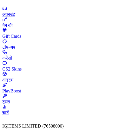
अकाउंट
गेम की
Gift Cards
टॉप-अप
करेंसी
CS2 Skins
आइटम
PlayBoost
टूल्स
चार्ट
IGITEMS LIMITED (76508000)