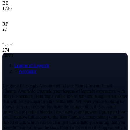
BE
1736
RP
27
Level
274
विवरण
League of Legends
Accounts
League of Legends Account with Rare Skins | Instant Email
Change Available Upgrade your league of legends experience with
this elite account featuring a collection of rare and sought-after skins
that will set you apart on the battlefield. Whether you're looking to
showcase your style or dominate the competition, this account
provides the perfect blend of exclusivity and power. Upon purchase,
you'll receive full access to the Riot Games account along with the
linked email, which can be changed immediately, ensuring that you
have full control from the start. Don’t miss out on this opportunity to