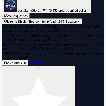
BestGameStore
4.79
·
431 orders
·
verified seller
Ask a question
™
igitems Shield
Escrow · full refund · 24/7 disputes
पेमेंट एस्क्रो में सुरक्षित
आपका पेमेंट igitems के पास रहता है और डिलीवरी
कन्फर्म करने के बाद ही जारी किया जाता है।
100% मनी-बैक गारंटी
यदि आपका ऑर्डर डिलीवर नहीं होता है या लिस्टिंग
से मेल नहीं खाता है, तो आपको पूरा रिफंड मिलेगा।
24/7 विवाद समाधान
यदि आप सेलर के साथ समस्या नहीं सुलझा पाते हैं, तो
हमारी टीम हस्तक्षेप करती है और निष्पक्ष निर्णय लेती है।
PCI DSS प्रमाणित पेमेंट
कार्ड पेमेंट बैंक-ग्रेड एन्क्रिप्टेड गेटवे के माध्यम से
प्रोसेस किए जाते हैं।
और जानें
24/7 लाइव सपोर्ट