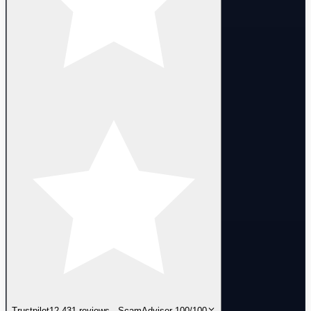
Trustpilot
12,431 reviews · ScamAdviser 100/100