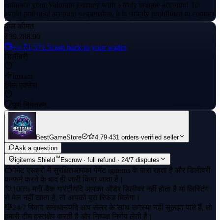
enhance your Valorant journey with a truly unique account! To
avoid potential account suspension, it is strictly prohibited to contact
Riot Games support regarding any question.
कुल कीमत
₹39,288.90
+≈ ₹1,571.5
cash back to your wallet
डिलीवरी
Instant
ईमेल एक्सेस
पूर्ण नियंत्रण
BestGameStore
4.79
·
431 orders
·
verified seller
Ask a question
™
igitems Shield
Escrow · full refund · 24/7 disputes
पेमेंट एस्क्रो में सुरक्षित
आपका पेमेंट igitems के पास रहता है और डिलीवरी
कन्फर्म करने के बाद ही जारी किया जाता है।
100% मनी-बैक गारंटी
यदि आपका ऑर्डर डिलीवर नहीं होता है या लिस्टिंग
से मेल नहीं खाता है, तो आपको पूरा रिफंड मिलेगा।
24/7 विवाद समाधान
यदि आप सेलर के साथ समस्या नहीं सुलझा पाते हैं, तो
हमारी टीम हस्तक्षेप करती है और निष्पक्ष निर्णय लेती है।