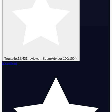
Trustpilot
12,431 reviews · ScamAdviser 100/100
Excellent