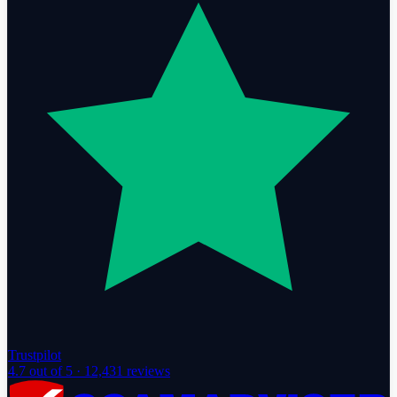
Trustpilot
4.7
out of 5 ·
12,431
reviews