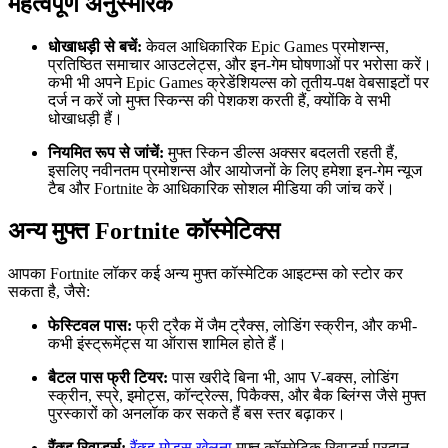
महत्वपूर्ण अनुस्मारक
धोखाधड़ी से बचें:
केवल आधिकारिक Epic Games प्रमोशन्स,
प्रतिष्ठित समाचार आउटलेट्स, और इन-गेम घोषणाओं पर भरोसा करें।
कभी भी अपने Epic Games क्रेडेंशियल्स को तृतीय-पक्ष वेबसाइटों पर
दर्ज न करें जो मुफ्त स्किन्स की पेशकश करती हैं, क्योंकि वे सभी
धोखाधड़ी हैं।
नियमित रूप से जांचें:
मुफ्त स्किन डील्स अक्सर बदलती रहती हैं,
इसलिए नवीनतम प्रमोशन्स और आयोजनों के लिए हमेशा इन-गेम न्यूज
टैब और Fortnite के आधिकारिक सोशल मीडिया की जांच करें।
अन्य मुफ्त Fortnite कॉस्मेटिक्स
आपका Fortnite लॉकर कई अन्य मुफ्त कॉस्मेटिक आइटम्स को स्टोर कर
सकता है, जैसे:
फेस्टिवल पास:
फ्री ट्रैक में जैम ट्रैक्स, लोडिंग स्क्रीन, और कभी-
कभी इंस्ट्रूमेंट्स या ऑरास शामिल होते हैं।
बैटल पास फ्री टियर:
पास खरीदे बिना भी, आप V-बक्स, लोडिंग
स्क्रीन, स्प्रे, इमोट्स, कॉन्ट्रेल्स, पिकैक्स, और बैक ब्लिंग्स जैसे मुफ्त
पुरस्कारों को अनलॉक कर सकते हैं बस स्तर बढ़ाकर।
रैंक्ड रिवार्ड्स:
रैंक्ड मोड्स खेलना
मुफ्त कॉस्मेटिक रिवार्ड्स प्रदान