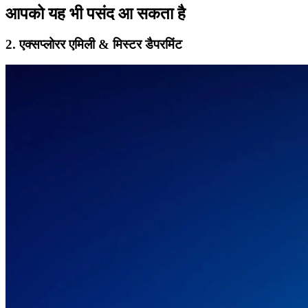
आपको यह भी पसंद आ सकता है
2. एक्सप्लोरर एमिली & मिस्टर डैपरमिंट