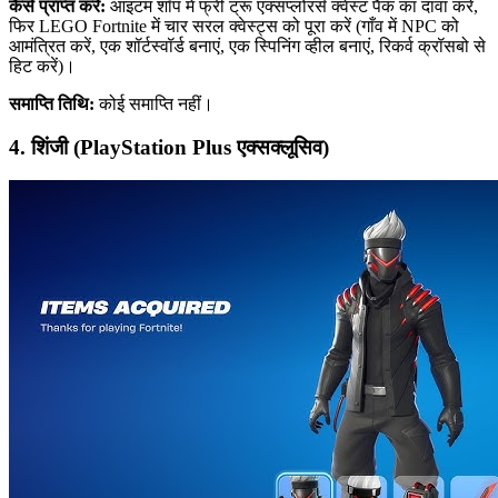
कैसे प्राप्त करें:
आइटम शॉप में फ्री ट्रू एक्सप्लोरर्स क्वेस्ट पैक का दावा करें,
फिर LEGO Fortnite में चार सरल क्वेस्ट्स को पूरा करें (गाँव में NPC को
आमंत्रित करें, एक शॉर्टस्वॉर्ड बनाएं, एक स्पिनिंग व्हील बनाएं, रिकर्व क्रॉसबो से
हिट करें)।
समाप्ति तिथि:
कोई समाप्ति नहीं।
4. शिंजी (PlayStation Plus एक्सक्लूसिव)