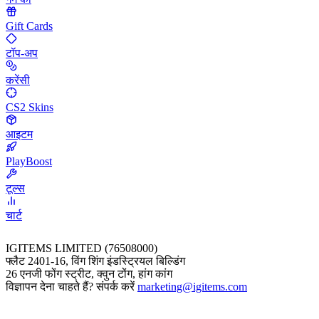
Gift Cards
टॉप-अप
करेंसी
CS2 Skins
आइटम
PlayBoost
टूल्स
चार्ट
IGITEMS LIMITED (76508000)
फ्लैट 2401-16, विंग शिंग इंडस्ट्रियल बिल्डिंग
26 एनजी फोंग स्ट्रीट, क्वुन टोंग, हांग कांग
विज्ञापन देना चाहते हैं? संपर्क करें
marketing@igitems.com