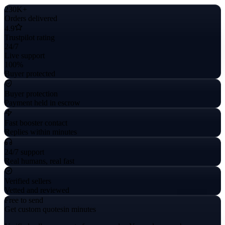
230K+
Orders delivered
4.9
Trustpilot rating
24/7
Live support
100%
Buyer protected
Buyer protection
Payment held in escrow
Fast booster contact
Replies within minutes
24/7 support
Real humans, real fast
Verified sellers
Vetted and reviewed
Free to send
Get custom quotes
in minutes