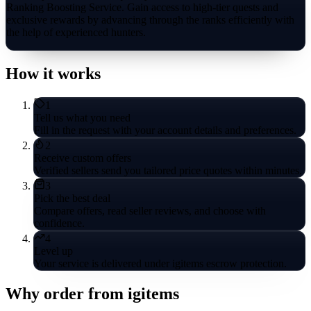
Ranking Boosting Service. Gain access to high-tier quests and
exclusive rewards by advancing through the ranks efficiently with
the help of experienced hunters.
How it works
1
Tell us what you need
Fill in the request with your account details and preferences.
2
Receive custom offers
Verified sellers send you tailored price quotes within minutes.
3
Pick the best deal
Compare offers, read seller reviews, and choose with
confidence.
4
Level up
Your service is delivered under igitems escrow protection.
Why order from igitems