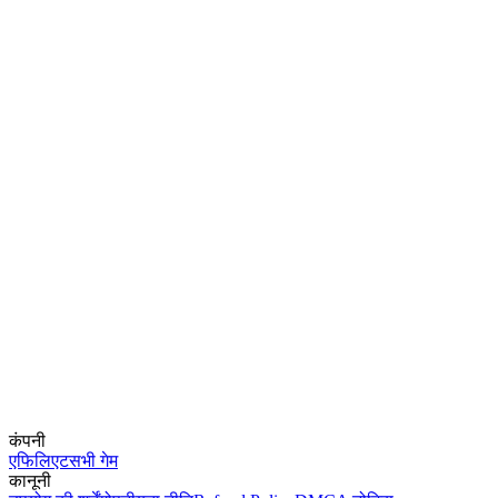
कंपनी
एफिलिएट
सभी गेम
कानूनी