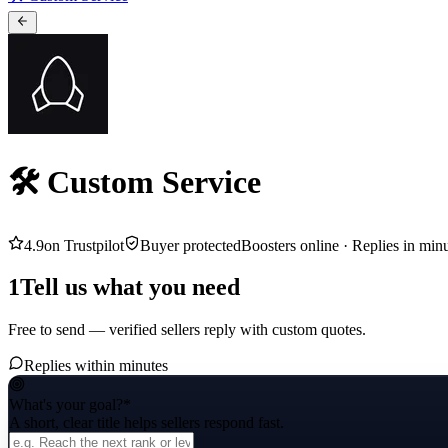
🛠️ Custom Service
4.9
on Trustpilot
Buyer protected
Boosters online ·
Replies in min
1
Tell us what you need
Free to send — verified sellers reply with custom quotes.
Replies within minutes
What's your goal?
*
A short, clear title helps sellers respond fast.