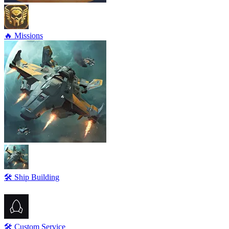
🔥 Missions
🛠️ Ship Building
🛠️ Custom Service