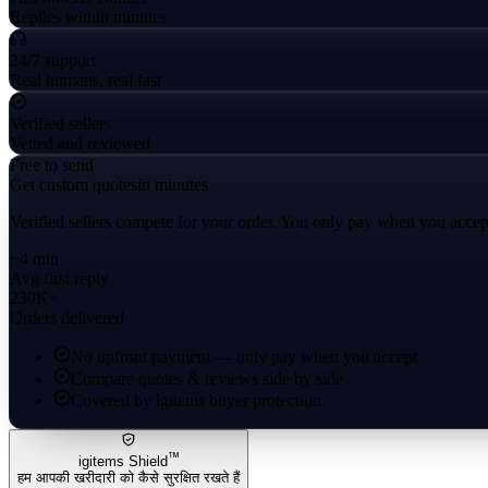
Replies within minutes
24/7 support
Real humans, real fast
Verified sellers
Vetted and reviewed
Free to send
Get custom quotes
in minutes
Verified sellers compete for your order. You only pay when you accep
~4 min
Avg first reply
230K+
Orders delivered
No upfront payment — only pay when you accept
Compare quotes & reviews side by side
Covered by igitems buyer protection
™
igitems Shield
हम आपकी खरीदारी को कैसे सुरक्षित रखते हैं