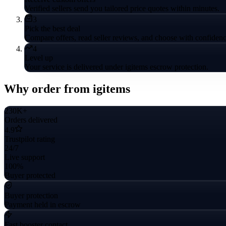
Verified sellers send you tailored price quotes within minutes.
3
Pick the best deal
Compare offers, read seller reviews, and choose with confidenc
4
Level up
Your service is delivered under igitems escrow protection.
Why order from igitems
230K+
Orders delivered
4.9
Trustpilot rating
24/7
Live support
100%
Buyer protected
Buyer protection
Payment held in escrow
Fast booster contact