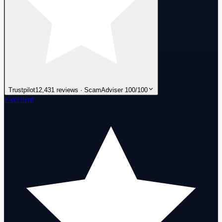
Trustpilot
12,431 reviews · ScamAdviser 100/100
Excellent