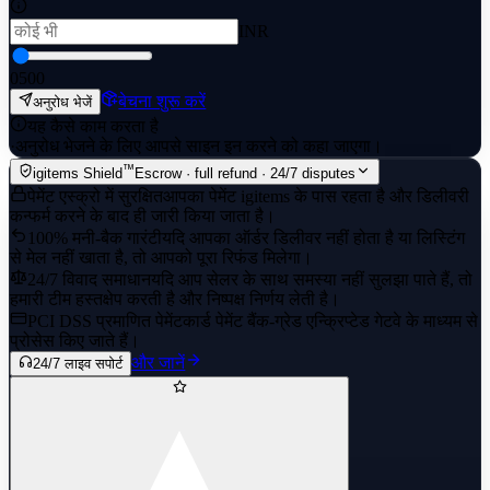
INR
0
500
बेचना शुरू करें
अनुरोध भेजें
यह कैसे काम करता है
·
अनुरोध भेजने के लिए आपसे साइन इन करने को कहा जाएगा।
™
igitems Shield
Escrow · full refund · 24/7 disputes
पेमेंट एस्क्रो में सुरक्षित
आपका पेमेंट igitems के पास रहता है और डिलीवरी
कन्फर्म करने के बाद ही जारी किया जाता है।
100% मनी-बैक गारंटी
यदि आपका ऑर्डर डिलीवर नहीं होता है या लिस्टिंग
से मेल नहीं खाता है, तो आपको पूरा रिफंड मिलेगा।
24/7 विवाद समाधान
यदि आप सेलर के साथ समस्या नहीं सुलझा पाते हैं, तो
हमारी टीम हस्तक्षेप करती है और निष्पक्ष निर्णय लेती है।
PCI DSS प्रमाणित पेमेंट
कार्ड पेमेंट बैंक-ग्रेड एन्क्रिप्टेड गेटवे के माध्यम से
प्रोसेस किए जाते हैं।
और जानें
24/7 लाइव सपोर्ट