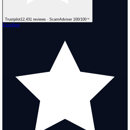
Trustpilot
12,431 reviews · ScamAdviser 100/100
Excellent