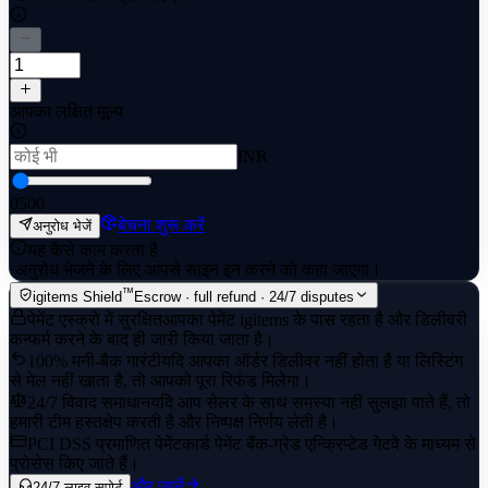
आपका लक्षित मूल्य
INR
0
500
बेचना शुरू करें
अनुरोध भेजें
यह कैसे काम करता है
·
अनुरोध भेजने के लिए आपसे साइन इन करने को कहा जाएगा।
™
igitems Shield
Escrow · full refund · 24/7 disputes
पेमेंट एस्क्रो में सुरक्षित
आपका पेमेंट igitems के पास रहता है और डिलीवरी
कन्फर्म करने के बाद ही जारी किया जाता है।
100% मनी-बैक गारंटी
यदि आपका ऑर्डर डिलीवर नहीं होता है या लिस्टिंग
से मेल नहीं खाता है, तो आपको पूरा रिफंड मिलेगा।
24/7 विवाद समाधान
यदि आप सेलर के साथ समस्या नहीं सुलझा पाते हैं, तो
हमारी टीम हस्तक्षेप करती है और निष्पक्ष निर्णय लेती है।
PCI DSS प्रमाणित पेमेंट
कार्ड पेमेंट बैंक-ग्रेड एन्क्रिप्टेड गेटवे के माध्यम से
प्रोसेस किए जाते हैं।
और जानें
24/7 लाइव सपोर्ट