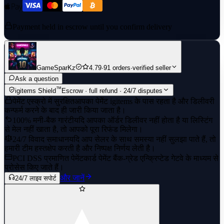
Payment held in escrow until you confirm delivery
GameSparKz
4.79
·
91 orders
·
verified seller
Ask a question
™
igitems Shield
Escrow · full refund · 24/7 disputes
पेमेंट एस्क्रो में सुरक्षित
आपका पेमेंट igitems के पास रहता है और डिलीवरी
कन्फर्म करने के बाद ही जारी किया जाता है।
100% मनी-बैक गारंटी
यदि आपका ऑर्डर डिलीवर नहीं होता है या लिस्टिंग
से मेल नहीं खाता है, तो आपको पूरा रिफंड मिलेगा।
24/7 विवाद समाधान
यदि आप सेलर के साथ समस्या नहीं सुलझा पाते हैं, तो
हमारी टीम हस्तक्षेप करती है और निष्पक्ष निर्णय लेती है।
PCI DSS प्रमाणित पेमेंट
कार्ड पेमेंट बैंक-ग्रेड एन्क्रिप्टेड गेटवे के माध्यम से
प्रोसेस किए जाते हैं।
और जानें
24/7 लाइव सपोर्ट