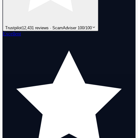
Trustpilot
12,431 reviews · ScamAdviser 100/100
Excellent