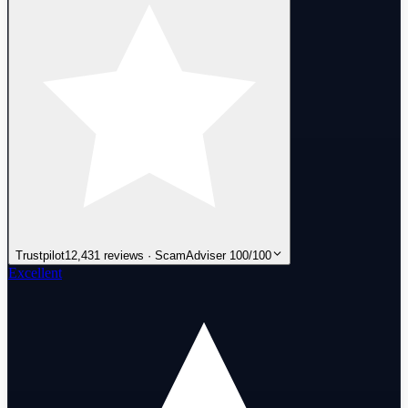
Trustpilot
12,431 reviews · ScamAdviser 100/100
Excellent