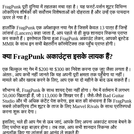
FragPunk पूरी दुनिया में तहलका मचा रहा है। यह फर्स्ट-पर्सन शूटर विभिन्न
लोकप्रिय शीर्षकों की सर्वोत्तम विशेषताओं को दोहराता है और उन्हें एक पायदान
ऊपर ले गया है।
हालाँकि FragPunk एक अपेक्षाकृत नया गेम है जिसमें केवल 13 पात्र हैं जिन्हें
लांसर्स (Lancers) कहा जाता है, आप पहले से ही कुछ शानदार स्किन्स प्राप्त
कर सकते हैं। इस्तेमाल किया हुआ FragPunk अकाउंट लेकर, आपको बूस्टेड
MMR के साथ इन सभी बेहतरीन कॉस्मेटिक्स तक पहुँच प्राप्त होगी।
क्या FragPunk अकाउंट्स इसके लायक हैं?
एक बिल्कुल नए गेम में $200 या $300 का निवेश करना एक जुए जैसा लगता है।
अंततः, आप कभी नहीं जानते कि यह अपनी पूरी क्षमता तक पहुँचेगा या नहीं।
मामले को और खराब करने के लिए, आप एक या दो महीने के बाद ऊब सकते हैं।
सौभाग्य से, FragPunk के साथ शायद ऐसा नहीं होगा। गेम में वर्तमान में लगभग
50,000 खिलाड़ी हैं, जो 113,000 के शिखर पर हैं। जैसे-जैसे Bad Guitar
Studio और भी अधिक कंटेंट पेश करेगा, इस बात की संभावना है कि FragPunk
सबसे लोकप्रिय टीम शूटर के ताज के लिए Marvel Rivals के साथ प्रतिस्पर्धा
करना शुरू कर देगा।
इसलिए, भले ही आप गेम से ऊब जाएं, आपके लिए अपना अकाउंट वापस बेचने के
लिए पर्याप्त बड़ा बाज़ार होगा। तब तक, आप सभी शानदार स्किन्स और
अनलॉक किए गए लांसर्स का आनंद ले सकते हैं!