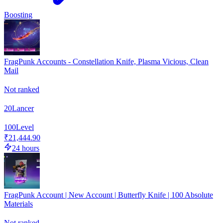
Boosting
FragPunk Accounts - Constellation Knife, Plasma Vicious, Clean
Mail
Not ranked
20
Lancer
100
Level
₹21,444.90
24 hours
FragPunk Account | New Account | Butterfly Knife | 100 Absolute
Materials
Not ranked