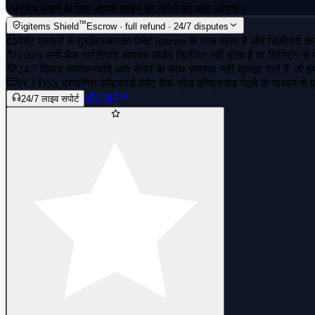
·
अनुरोध भेजने के लिए आपसे साइन इन करने को कहा जाएगा।
™
igitems Shield
Escrow · full refund · 24/7 disputes
पेमेंट एस्क्रो में सुरक्षित
आपका पेमेंट igitems के पास रहता है और डिलीवरी कन्
100% मनी-बैक गारंटी
यदि आपका ऑर्डर डिलीवर नहीं होता है या लिस्टिंग से 
24/7 विवाद समाधान
यदि आप सेलर के साथ समस्या नहीं सुलझा पाते हैं, तो हमार
PCI DSS प्रमाणित पेमेंट
कार्ड पेमेंट बैंक-ग्रेड एन्क्रिप्टेड गेटवे के माध्यम से
और जानें
24/7 लाइव सपोर्ट