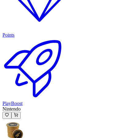
Points
PlayBoost
Nintendo