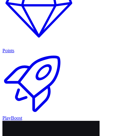
Points
PlayBoost