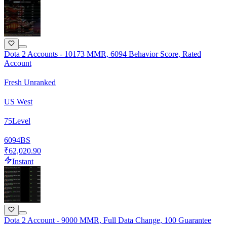
Dota 2 Accounts - 10173 MMR, 6094 Behavior Score, Rated
Account
Fresh Unranked
US West
75
Level
6094
BS
₹62,020.90
Instant
Dota 2 Account - 9000 MMR, Full Data Change, 100 Guarantee