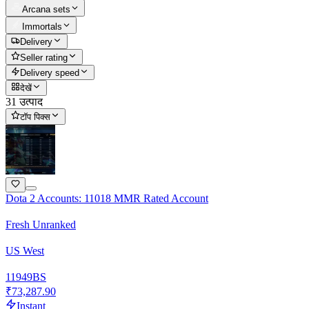
Arcana sets
Immortals
Delivery
Seller rating
Delivery speed
देखें
31 उत्पाद
टॉप पिक्स
Dota 2 Accounts: 11018 MMR Rated Account
Fresh Unranked
US West
11949
BS
₹73,287.90
Instant