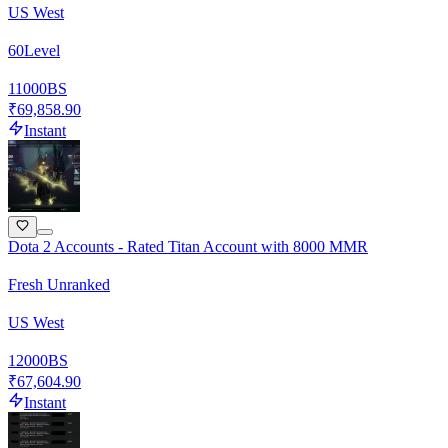
US West
60
Level
11000
BS
₹69,858.90
Instant
Dota 2 Accounts - Rated Titan Account with 8000 MMR
Fresh Unranked
US West
12000
BS
₹67,604.90
Instant