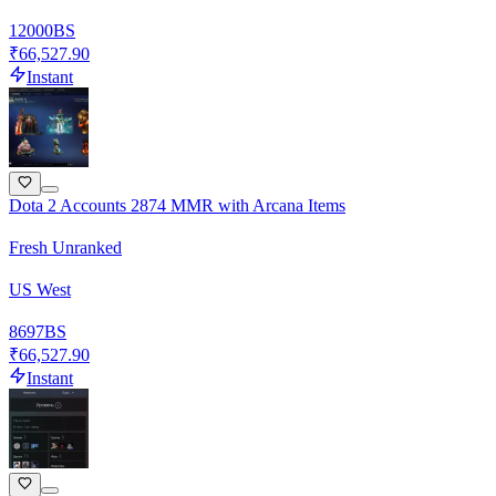
12000
BS
₹66,527.90
Instant
Dota 2 Accounts 2874 MMR with Arcana Items
Fresh Unranked
US West
8697
BS
₹66,527.90
Instant