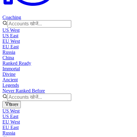
Coaching
US West
US East
EU West
EU East
Russia
China
Ranked Ready
Immortal
Divine
Ancient
Legends
Never Ranked Before
फ़िल्टर
US West
US East
EU West
EU East
Russia