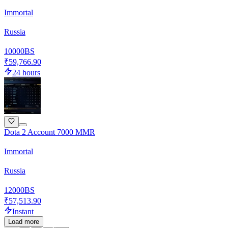
Immortal
Russia
10000
BS
₹59,766.90
24 hours
Dota 2 Account 7000 MMR
Immortal
Russia
12000
BS
₹57,513.90
Instant
Load more