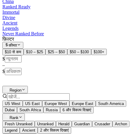
China
Ranked Ready
Immortal
Divine
Ancient
Legends
Never Ranked Before
फ़िल्टर
कीमत
$10 से कम
$10 – $25
$25 – $50
$50 – $100
$100+
$
–
$
Region
US West
US East
Europe West
Europe East
South America
Dubai
South Africa
Russia
6 और विकल्प दिखाएं
Rank
Fresh Unranked
Unranked
Herald
Guardian
Crusader
Archon
Legend
Ancient
2 और विकल्प दिखाएं