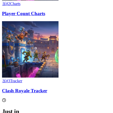
🥈
#2
Charts
Player Count Charts
🥉
#3
Tracker
Clash Royale Tracker
Just in