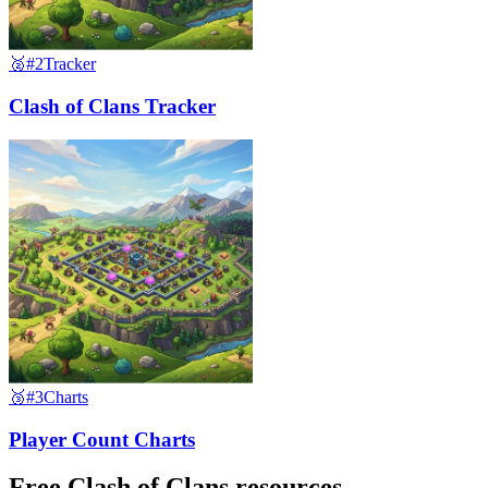
🥈
#2
Tracker
Clash of Clans Tracker
🥉
#3
Charts
Player Count Charts
Free Clash of Clans resources