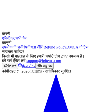
कंपनी
एफिलिएट
सभी गेम
कानूनी
उपयोग की शर्तें
गोपनीयता नीति
Refund Policy
DMCA नोटिस
सहायता चाहिए?
किसी भी पूछताछ के लिए हमारी सपोर्ट टीम 24/7 उपलब्ध है।
हमें यहाँ ईमेल करें
support@igitems.com
हेल्प सेंटर
चैट करें
English
कॉपीराइट @ 2026 igitems - सर्वाधिकार सुरक्षित