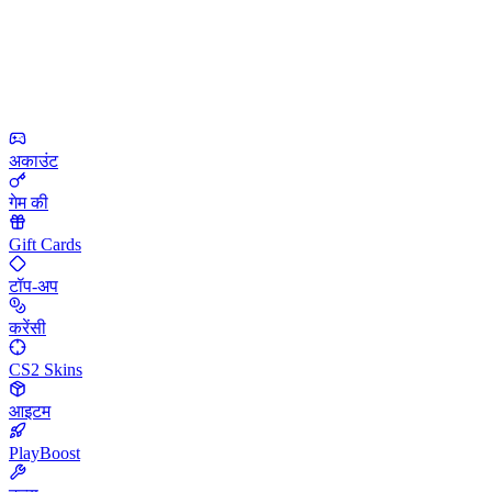
अकाउंट
गेम की
Gift Cards
टॉप-अप
करेंसी
CS2 Skins
आइटम
PlayBoost