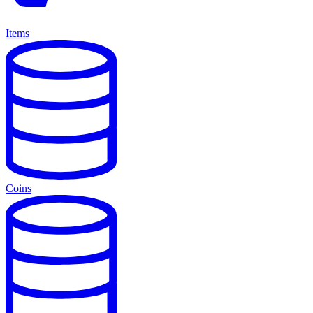
Items
Coins