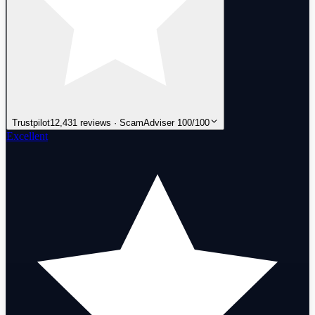
Trustpilot
12,431 reviews · ScamAdviser 100/100
Excellent