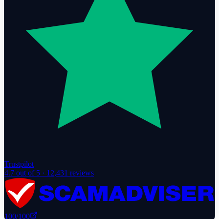
Trustpilot
4.7
out of 5 ·
12,431
reviews
100
/100