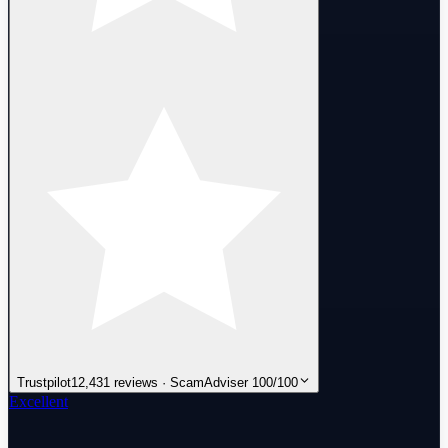
Trustpilot
12,431 reviews · ScamAdviser 100/100
Excellent