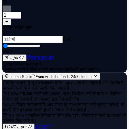
आपका लक्षित मूल्य
INR
0
500
बेचना शुरू करें
अनुरोध भेजें
यह कैसे काम करता है
·
अनुरोध भेजने के लिए आपसे साइन इन करने को कहा जाएगा।
™
igitems Shield
Escrow · full refund · 24/7 disputes
पेमेंट एस्क्रो में सुरक्षित
आपका पेमेंट igitems के पास रहता है और डिलीवरी
कन्फर्म करने के बाद ही जारी किया जाता है।
100% मनी-बैक गारंटी
यदि आपका ऑर्डर डिलीवर नहीं होता है या लिस्टिंग
से मेल नहीं खाता है, तो आपको पूरा रिफंड मिलेगा।
24/7 विवाद समाधान
यदि आप सेलर के साथ समस्या नहीं सुलझा पाते हैं, तो
हमारी टीम हस्तक्षेप करती है और निष्पक्ष निर्णय लेती है।
PCI DSS प्रमाणित पेमेंट
कार्ड पेमेंट बैंक-ग्रेड एन्क्रिप्टेड गेटवे के माध्यम से
प्रोसेस किए जाते हैं।
और जानें
24/7 लाइव सपोर्ट