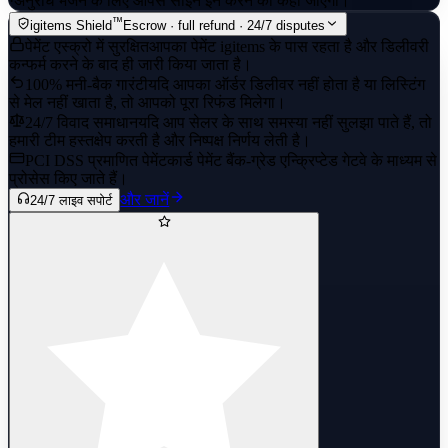
·
अनुरोध भेजने के लिए आपसे साइन इन करने को कहा जाएगा।
™
igitems Shield
Escrow · full refund · 24/7 disputes
पेमेंट एस्क्रो में सुरक्षित
आपका पेमेंट igitems के पास रहता है और डिलीवरी
कन्फर्म करने के बाद ही जारी किया जाता है।
100% मनी-बैक गारंटी
यदि आपका ऑर्डर डिलीवर नहीं होता है या लिस्टिंग
से मेल नहीं खाता है, तो आपको पूरा रिफंड मिलेगा।
24/7 विवाद समाधान
यदि आप सेलर के साथ समस्या नहीं सुलझा पाते हैं, तो
हमारी टीम हस्तक्षेप करती है और निष्पक्ष निर्णय लेती है।
PCI DSS प्रमाणित पेमेंट
कार्ड पेमेंट बैंक-ग्रेड एन्क्रिप्टेड गेटवे के माध्यम से
प्रोसेस किए जाते हैं।
और जानें
24/7 लाइव सपोर्ट