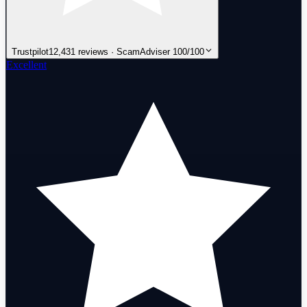
Trustpilot
12,431 reviews · ScamAdviser 100/100
Excellent