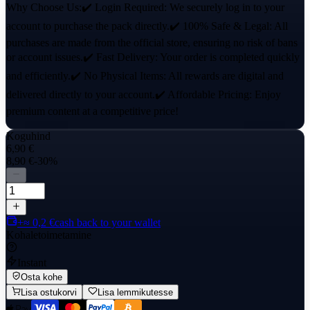
Why Choose Us:✔️ Login Required: We securely log in to your
account to purchase the pack directly.✔️ 100% Safe & Legal: All
purchases are made from the official store, ensuring no risk of bans
or account issues.✔️ Fast Delivery: Your order is completed quickly
and efficiently.✔️ No Physical Items: All rewards are digital and
delivered directly to your account.✔️ Affordable Pricing: Enjoy
premium content at a competitive price!
Koguhind
6,90 €
8,90 €
-30%
+≈ 0,2 €
cash back to your wallet
Kohaletoimetamine
Instant
Osta kohe
Lisa ostukorvi
Lisa lemmikutesse