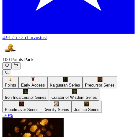
4.91 / 5 · 251 arvustust
100 Points Pack
Points
Early Access
Kalguuran Series
Precursor Series
Iron Incarcerator Series
Curator of Wisdom Series
Bloodreaver Series
Divinity Series
Justice Series
-
30
%