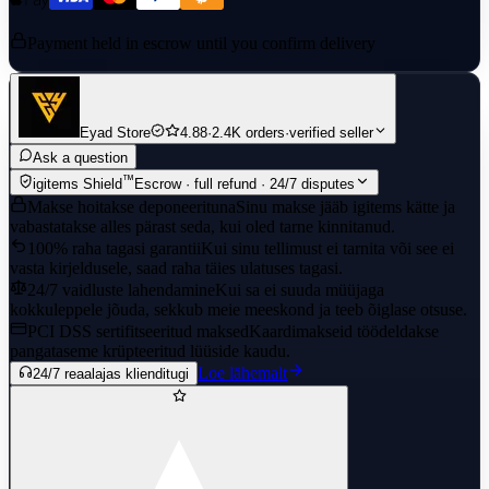
Payment held in escrow until you confirm delivery
Eyad Store
4.88
·
2.4K orders
·
verified seller
Ask a question
™
igitems Shield
Escrow · full refund · 24/7 disputes
Makse hoitakse deponeerituna
Sinu makse jääb igitems kätte ja
vabastatakse alles pärast seda, kui oled tarne kinnitanud.
100% raha tagasi garantii
Kui sinu tellimust ei tarnita või see ei
vasta kirjeldusele, saad raha täies ulatuses tagasi.
24/7 vaidluste lahendamine
Kui sa ei suuda müüjaga
kokkuleppele jõuda, sekkub meie meeskond ja teeb õiglase otsuse.
PCI DSS sertifitseeritud maksed
Kaardimakseid töödeldakse
pangataseme krüpteeritud lüüside kaudu.
Loe lähemalt
24/7 reaalajas klienditugi