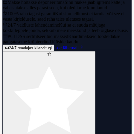
Makse hoitakse deponeerituna
Sinu makse jääb igitems kätte ja
vabastatakse alles pärast seda, kui oled tarne kinnitanud.
100% raha tagasi garantii
Kui sinu tellimust ei tarnita või see ei
vasta kirjeldusele, saad raha täies ulatuses tagasi.
24/7 vaidluste lahendamine
Kui sa ei suuda müüjaga
kokkuleppele jõuda, sekkub meie meeskond ja teeb õiglase otsuse.
PCI DSS sertifitseeritud maksed
Kaardimakseid töödeldakse
pangataseme krüpteeritud lüüside kaudu.
Loe lähemalt
24/7 reaalajas klienditugi