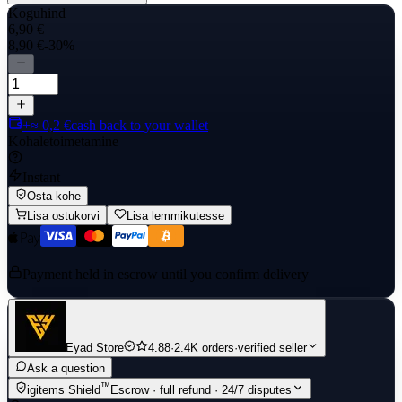
Koguhind
6,90 €
8,90 €
-30%
+≈ 0,2 €
cash back to your wallet
Kohaletoimetamine
Instant
Osta kohe
Lisa ostukorvi
Lisa lemmikutesse
Payment held in escrow until you confirm delivery
Eyad Store
4.88
·
2.4K orders
·
verified seller
Ask a question
™
igitems Shield
Escrow · full refund · 24/7 disputes