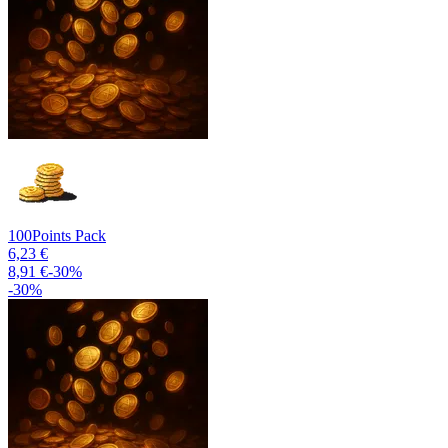
100
Points Pack
6,23 €
8,91 €
-
30
%
-
30
%