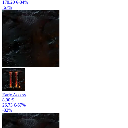
178,20 €
-
34
%
-
67
%
Early Access
8,90 €
26,73 €
-
67
%
-
32
%