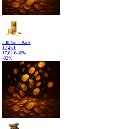
200
Points Pack
12,46 €
17,82 €
-
30
%
-
32
%