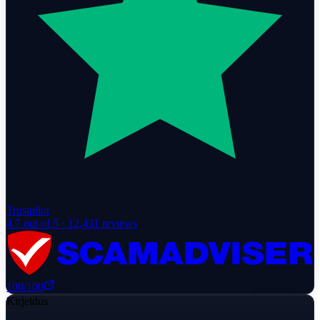
Trustpilot
4.7
out of 5 ·
12,431
reviews
100
/100
Kirjeldus