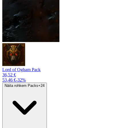
Lord of Ogham Pack
36,52 €
53,46 €
-
32
%
Näita rohkem Packs
+
24