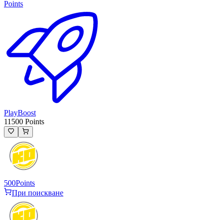
Points
PlayBoost
11500 Points
500
Points
При поискване