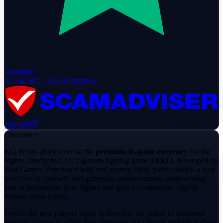
Trustpilot
4.7
out of 5 ·
12,431
reviews
100
/100
Описание
KO Points (KP) serve as the
premium in-game currency
for the
highly anticipated 2v2 tag-team fighting game
2XKO
, developed by
Riot Games. Purchased with real money, these points unlock a vast
selection of cosmetic and gameplay enhancements, empowering
you to personalize your fighter and gain a competitive edge in
intense arena battles.
Perfect for new players eager to dive into the action or seasoned
veterans aiming to refine their strategies, KO Points provide endless