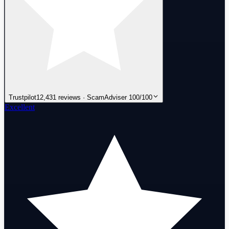
Trustpilot
12,431 reviews · ScamAdviser 100/100
Excellent