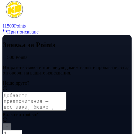
11500
Points
При поискване
Заявка за Points
11500 Points
Изпратете заявка и ние ще уведомим нашите продавачи, за да
отговорят на вашите изисквания.
Нещо друго?
Колко ви трябва?