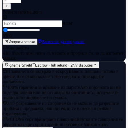
Вашата целева цена
BGN
0
500
Започни да продаваш
Изпрати заявка
Как работи
·
Ще бъдете помолени да влезете в профила си, за да изпратите
заявка.
™
igitems Shield
Escrow · full refund · 24/7 disputes
Плащането се задържа в ескроу
Вашето плащане остава в
igitems и се освобождава само след като потвърдите
доставката.
100% гаранция за връщане на парите
Ако поръчката ви не
бъде доставена или не отговаря на описанието, получавате
пълно възстановяване на сумата.
24/7 разрешаване на спорове
Ако не можете да разрешите
проблем с продавача, нашият екип се намесва и решава
справедливо.
PCI DSS сертифицирани плащания
Картовите плащания се
обработват чрез криптирани шлюзове от банков клас.