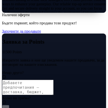
ways to enhance your gameplay. Our reliable top-up service ensures
fast and secure delivery straight to your account, so you can focus
on dominating the ring and savoring the excitement of triumph.
Налични оферти
Бъдете първият, който продава този продукт!
Започнете да продавате
Заявка за Points
11500 Points
Изпратете заявка и ние ще уведомим нашите продавачи, за да
отговорят на вашите изисквания.
Нещо друго?
Колко ви трябва?