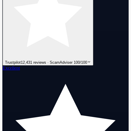
Trustpilot
12,431 reviews · ScamAdviser 100/100
Excellent