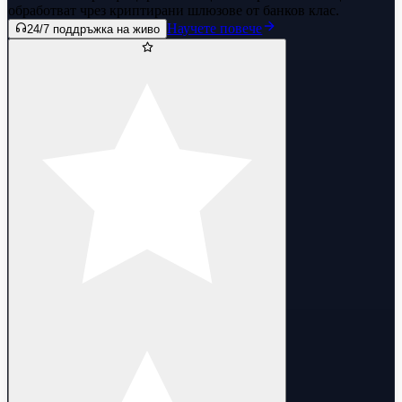
обработват чрез криптирани шлюзове от банков клас.
Научете повече
24/7 поддръжка на живо