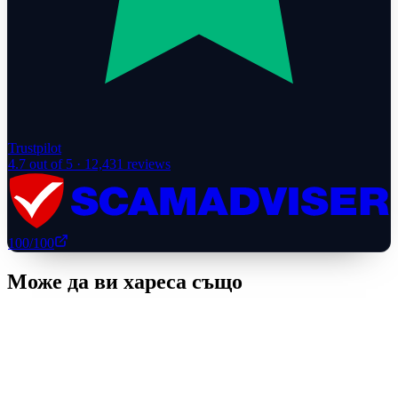
Trustpilot
4.7
out of 5 ·
12,431
reviews
100
/100
Може да ви хареса също