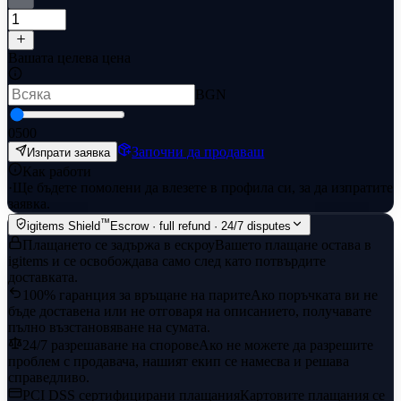
Вашата целева цена
BGN
0
500
Започни да продаваш
Изпрати заявка
Как работи
·
Ще бъдете помолени да влезете в профила си, за да изпратите
заявка.
™
igitems Shield
Escrow · full refund · 24/7 disputes
Плащането се задържа в ескроу
Вашето плащане остава в
igitems и се освобождава само след като потвърдите
доставката.
100% гаранция за връщане на парите
Ако поръчката ви не
бъде доставена или не отговаря на описанието, получавате
пълно възстановяване на сумата.
24/7 разрешаване на спорове
Ако не можете да разрешите
проблем с продавача, нашият екип се намесва и решава
справедливо.
PCI DSS сертифицирани плащания
Картовите плащания се