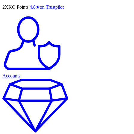
2XKO Points
4.8
★
on Trustpilot
Accounts