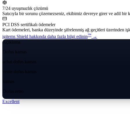
7/24 uyuşmazlık çözümü
Satıcıyla bir sorunu çözemezseniz, ekibimiz devreye girer ve adil bir ka
PCI DSS sertifikalı ödemeler
Kart ödemeleri, banka düzeyinde şifrelenmiş ağ geçitleri üzerinden işl
™
igitems Shield hakkında daha fazla bilgi edinin
→
Açıklama
Dofus kamas
achat dofus kamas
vente dofus kamas
kamas
Dofus retro
Excellent