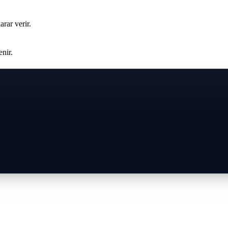
rar verir.
enir.