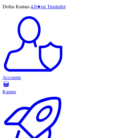
Dofus Kamas
4.8
★
on Trustpilot
Accounts
Kamas