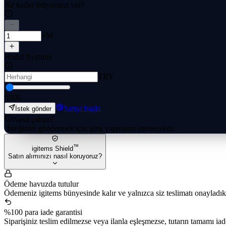
Ne kadar ihtiyacınız var?
×M
Hedef fiyatınız
TRY
0
500
Satışa başla
İstek gönder
Nasıl çalışır?
·
İsteğinizi göndermek için giriş yapmanız istenecektir.
™
igitems Shield
Satın alımınızı nasıl koruyoruz?
Ödeme havuzda tutulur
Ödemeniz igitems bünyesinde kalır ve yalnızca siz teslimatı onayladıkta
%100 para iade garantisi
Siparişiniz teslim edilmezse veya ilanla eşleşmezse, tutarın tamamı iade