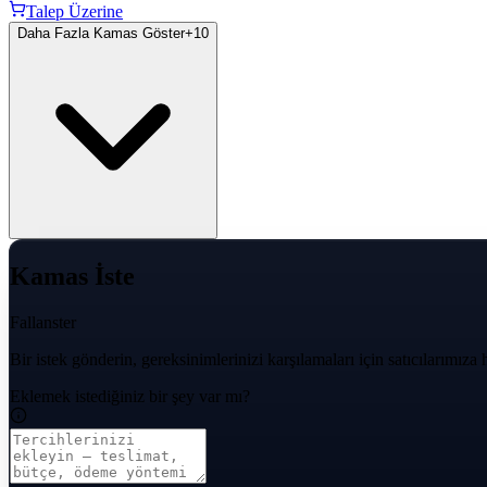
Talep Üzerine
Daha Fazla Kamas Göster
+
10
Kamas İste
Fallanster
Bir istek gönderin, gereksinimlerinizi karşılamaları için satıcılarımıza
Eklemek istediğiniz bir şey var mı?