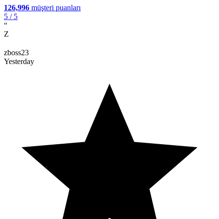
126,996
müşteri puanları
5
/ 5
“
Z
zboss23
Yesterday