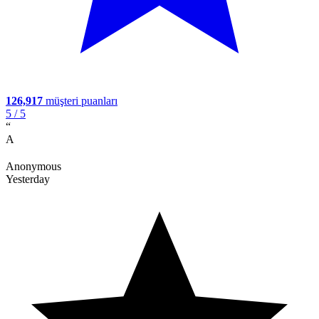
126,917
müşteri puanları
5
/ 5
“
A
Anonymous
Yesterday