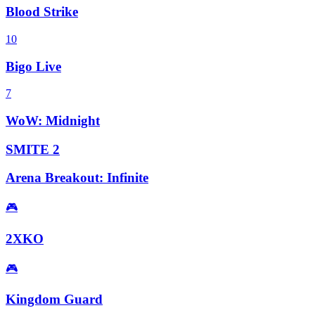
Blood Strike
10
Bigo Live
7
WoW: Midnight
SMITE 2
Arena Breakout: Infinite
🎮
2XKO
🎮
Kingdom Guard