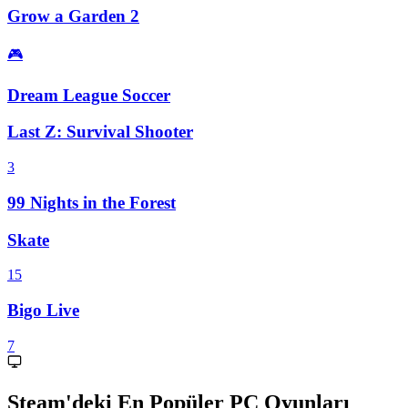
Grow a Garden 2
🎮
Dream League Soccer
Last Z: Survival Shooter
3
99 Nights in the Forest
Skate
15
Bigo Live
7
Steam'deki En Popüler PC Oyunları