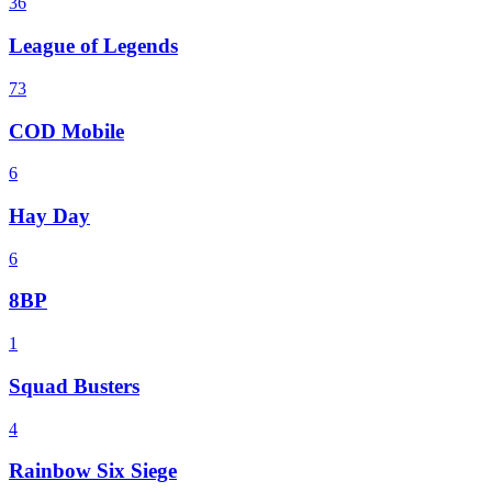
36
League of Legends
73
COD Mobile
6
Hay Day
6
8BP
1
Squad Busters
4
Rainbow Six Siege