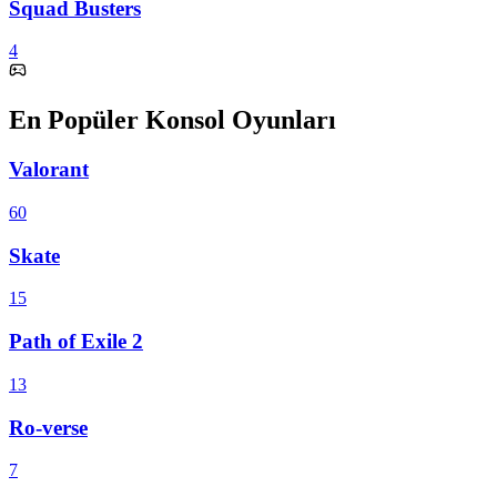
Squad Busters
4
En Popüler Konsol Oyunları
Valorant
60
Skate
15
Path of Exile 2
13
Ro-verse
7