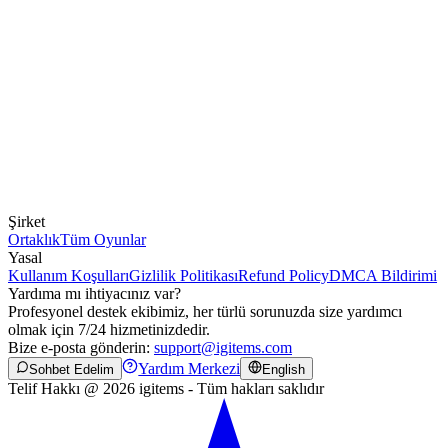
Şirket
Ortaklık
Tüm Oyunlar
Yasal
Kullanım Koşulları
Gizlilik Politikası
Refund Policy
DMCA Bildirimi
Yardıma mı ihtiyacınız var?
Profesyonel destek ekibimiz, her türlü sorunuzda size yardımcı
olmak için 7/24 hizmetinizdedir.
Bize e-posta gönderin:
support@igitems.com
Yardım Merkezi
Sohbet Edelim
English
Telif Hakkı @ 2026 igitems - Tüm hakları saklıdır