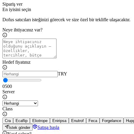
Sipariş ver
En iyisini seçin
Dofus satıcıları isteğinizi görecek ve size özel bir teklifle ulaşacaktır.
Neye ihtiyacınız var?
Hedef fiyatınız
TRY
0
500
Server
Class
Cra
Ecaflip
Eliotrope
Eniripsa
Enutrof
Feca
Forgelance
Hup
Satışa başla
İstek gönder
Nasıl çalışır?