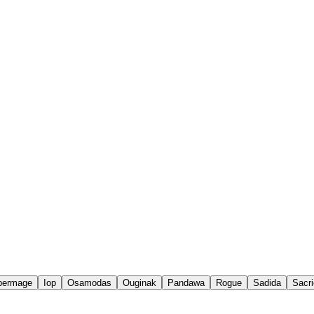
permage
Iop
Osamodas
Ouginak
Pandawa
Rogue
Sadida
Sacri