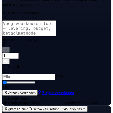
aan je wensen te voldoen.
Nog iets toe te voegen?
Hoeveel heb je nodig?
Je richtprijs
EUR
0
500
Begin met verkopen
Verzoek verzenden
Hoe dit werkt
·
Je wordt gevraagd in te loggen om je verzoek te verzenden.
™
igitems Shield
Escrow · full refund · 24/7 disputes