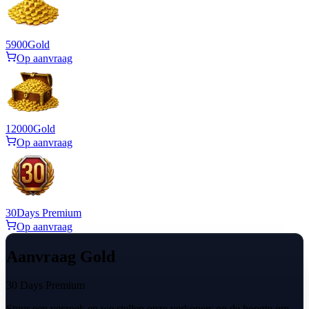
5900
Gold
Op aanvraag
12000
Gold
Op aanvraag
30
Days Premium
Op aanvraag
Aanvraag Gold
30 Days Premium
Stuur een verzoek en we stellen onze verkopers op de hoogte om