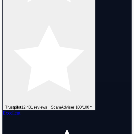
Trustpilot
12,431 reviews · ScamAdviser 100/100
Excellent