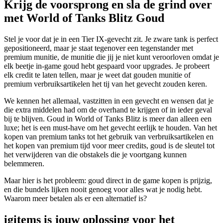
Krijg de voorsprong en sla de grind over
met World of Tanks Blitz Goud
Stel je voor dat je in een Tier IX-gevecht zit. Je zware tank is perfect
gepositioneerd, maar je staat tegenover een tegenstander met
premium munitie, de munitie die jij je niet kunt veroorloven omdat je
elk beetje in-game goud hebt gespaard voor upgrades. Je probeert
elk credit te laten tellen, maar je weet dat gouden munitie of
premium verbruiksartikelen het tij van het gevecht zouden keren.
We kennen het allemaal, vastzitten in een gevecht en wensen dat je
die extra middelen had om de overhand te krijgen of in ieder geval
bij te blijven. Goud in World of Tanks Blitz is meer dan alleen een
luxe; het is een must-have om het gevecht eerlijk te houden. Van het
kopen van premium tanks tot het gebruik van verbruiksartikelen en
het kopen van premium tijd voor meer credits, goud is de sleutel tot
het verwijderen van die obstakels die je voortgang kunnen
belemmeren.
Maar hier is het probleem: goud direct in de game kopen is prijzig,
en die bundels lijken nooit genoeg voor alles wat je nodig hebt.
Waarom meer betalen als er een alternatief is?
igitems is jouw oplossing voor het