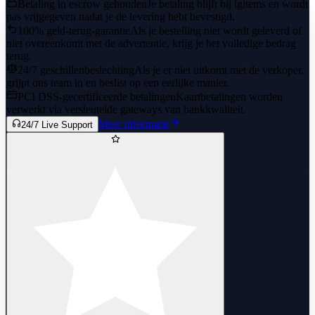
Betaling in escrow gehouden
Je betaling blijft bij igitems en wordt
pas vrijgegeven nadat je de levering hebt bevestigd.
100% geld-terug-garantie
Als je bestelling niet wordt geleverd of
niet overeenkomt met de advertentie, krijg je het volledige bedrag
terug.
24/7 geschillenbeslechting
Als je er niet uitkomt met de verkoper,
grijpt ons team in en beslist op een eerlijke manier.
PCI DSS-gecertificeerde betalingen
Kaartbetalingen worden
verwerkt via versleutelde gateways van bankkwaliteit.
Meer informatie
24/7 Live Support