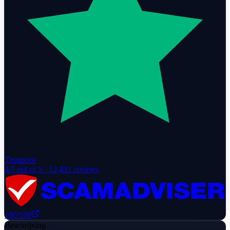
Trustpilot
4.7
out of 5 ·
12,431
reviews
100
/100
Beschrijving