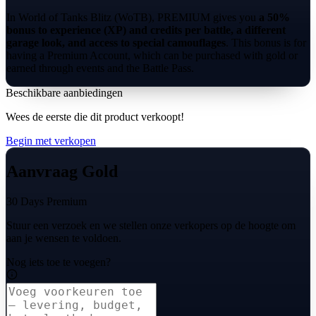
In World of Tanks Blitz (WoTB), PREMIUM gives you
a 50%
bonus to experience (XP) and credits per battle, a different
garage look, and access to special camouflages
. This bonus is for
having a Premium Account, which can be purchased with gold or
earned through events and the Battle Pass.
Beschikbare aanbiedingen
Wees de eerste die dit product verkoopt!
Begin met verkopen
Aanvraag Gold
30 Days Premium
Stuur een verzoek en we stellen onze verkopers op de hoogte om
aan je wensen te voldoen.
Nog iets toe te voegen?