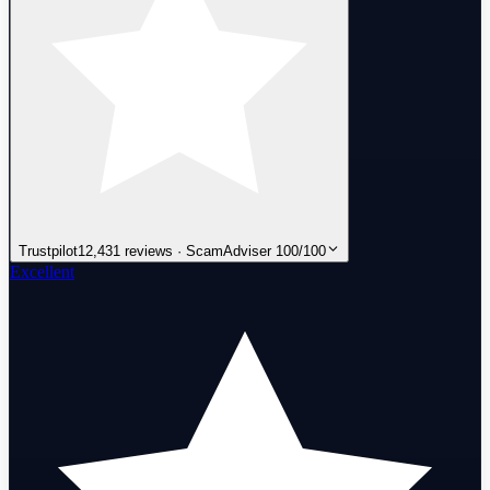
Trustpilot
12,431 reviews · ScamAdviser 100/100
Excellent