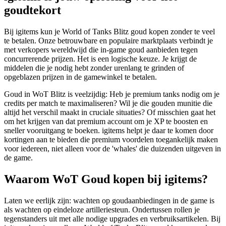
goudtekort
Bij igitems kun je World of Tanks Blitz goud kopen zonder te veel
te betalen. Onze betrouwbare en populaire marktplaats verbindt je
met verkopers wereldwijd die in-game goud aanbieden tegen
concurrerende prijzen. Het is een logische keuze. Je krijgt de
middelen die je nodig hebt zonder urenlang te grinden of
opgeblazen prijzen in de gamewinkel te betalen.
Goud in WoT Blitz is veelzijdig: Heb je premium tanks nodig om je
credits per match te maximaliseren? Wil je die gouden munitie die
altijd het verschil maakt in cruciale situaties? Of misschien gaat het
om het krijgen van dat premium account om je XP te boosten en
sneller vooruitgang te boeken. igitems helpt je daar te komen door
kortingen aan te bieden die premium voordelen toegankelijk maken
voor iedereen, niet alleen voor de 'whales' die duizenden uitgeven in
de game.
Waarom WoT Goud kopen bij igitems?
Laten we eerlijk zijn: wachten op goudaanbiedingen in de game is
als wachten op eindeloze artilleriesteun. Ondertussen rollen je
tegenstanders uit met alle nodige upgrades en verbruiksartikelen. Bij