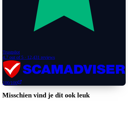
Trustpilot
4.7
out of 5 ·
12,431
reviews
100
/100
Misschien vind je dit ook leuk