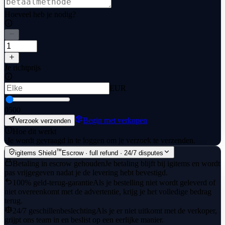
Hoeveel heb je nodig?
Je richtprijs
EUR
0
500
Begin met verkopen
Verzoek verzenden
Hoe dit werkt
·
Je wordt gevraagd in te loggen om je verzoek te verzenden.
™
igitems Shield
Escrow · full refund · 24/7 disputes
Betaling in escrow gehouden
Je betaling blijft bij igitems en wordt
pas vrijgegeven nadat je de levering hebt bevestigd.
100% geld-terug-garantie
Als je bestelling niet wordt geleverd of
niet overeenkomt met de advertentie, krijg je het volledige bedrag
terug.
24/7 geschillenbeslechting
Als je er niet uitkomt met de verkoper,
grijpt ons team in en beslist op een eerlijke manier.