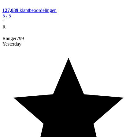
127,039
klantbeoordelingen
5
/ 5
“
R
Ranger799
Yesterday