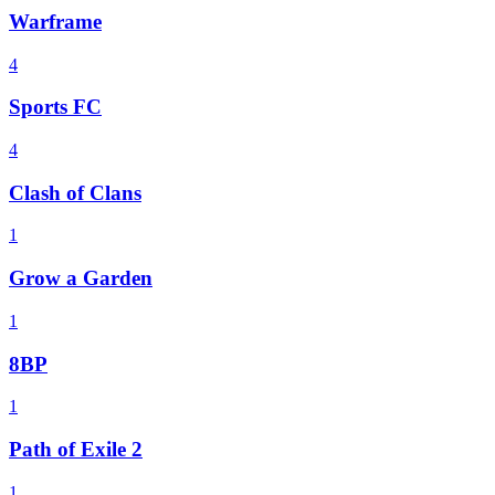
Warframe
4
Sports FC
4
Clash of Clans
1
Grow a Garden
1
8BP
1
Path of Exile 2
1