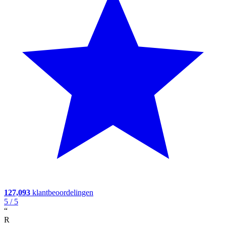
127,093
klantbeoordelingen
5
/ 5
“
R