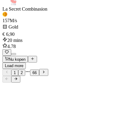
La Secret Combinasion
157
M/s
🟨 Gold
€ 6,90
20 mins
4.78
Nu kopen
Load more
1
2
66