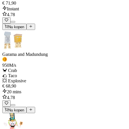
€ 71,90
Instant
4.78
Nu kopen
Garama and Madundung
950
M/s
🦀 Crab
🌮 Taco
💥 Explosive
€ 68,90
20 mins
4.78
Nu kopen