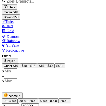
Filters
Onder $10
Boven $50
✅Traits
❌Traits
🟨 Gold
💎 Diamond
🌈 Rainbow
☯️ YinYang
☢️ Radioactive
Filters
Prijs
Onder $10
$10 – $15
$15 – $40
$40+
$
–
$
Income
0 – 3000
3000 – 5000
5000 – 8000
8000+