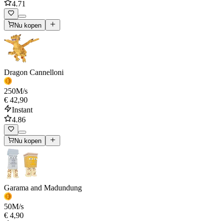
4.71
Nu kopen
Dragon Cannelloni
250
M/s
€ 42,90
Instant
4.86
Nu kopen
Garama and Madundung
50
M/s
€ 4,90