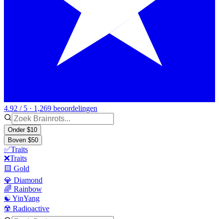
4.92 / 5 · 1,269 beoordelingen
Onder $10
Boven $50
✅Traits
❌Traits
🟨 Gold
💎 Diamond
🌈 Rainbow
☯️ YinYang
☢️ Radioactive