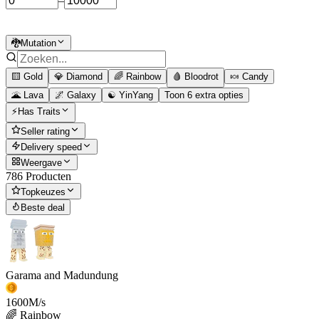
–
🐉Mutation
🟨 Gold
💎 Diamond
🌈 Rainbow
🩸 Bloodrot
🍬 Candy
🌋 Lava
🌌 Galaxy
☯️ YinYang
Toon 6 extra opties
⚡Has Traits
Seller rating
Delivery speed
Weergave
786 Producten
Topkeuzes
Beste deal
Garama and Madundung
1600
M/s
🌈 Rainbow