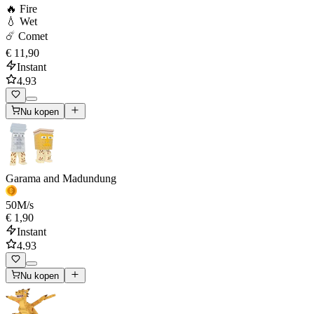
🔥 Fire
💧 Wet
☄️ Comet
€ 11,90
Instant
4.93
Nu kopen
Garama and Madundung
50
M/s
€ 1,90
Instant
4.93
Nu kopen