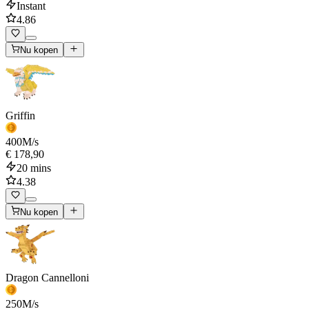
Instant
4.86
Nu kopen
Griffin
400
M/s
€ 178,90
20 mins
4.38
Nu kopen
Dragon Cannelloni
250
M/s