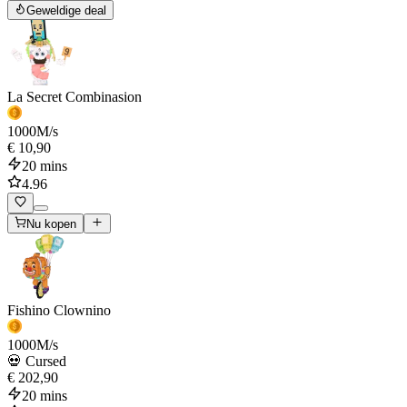
Geweldige deal
La Secret Combinasion
1000
M/s
€ 10,90
20 mins
4.96
Nu kopen
Fishino Clownino
1000
M/s
💀 Cursed
€ 202,90
20 mins