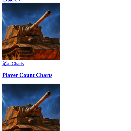
🥈
#2
Charts
Player Count Charts