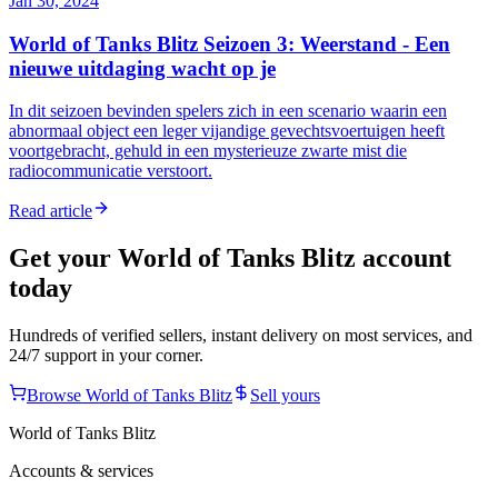
Jan 30, 2024
World of Tanks Blitz Seizoen 3: Weerstand - Een
nieuwe uitdaging wacht op je
In dit seizoen bevinden spelers zich in een scenario waarin een
abnormaal object een leger vijandige gevechtsvoertuigen heeft
voortgebracht, gehuld in een mysterieuze zwarte mist die
radiocommunicatie verstoort.
Read article
Get your
World of Tanks Blitz
account
today
Hundreds of verified sellers, instant delivery on most services, and
24/7 support in your corner.
Browse
World of Tanks Blitz
Sell yours
World of Tanks Blitz
Accounts & services