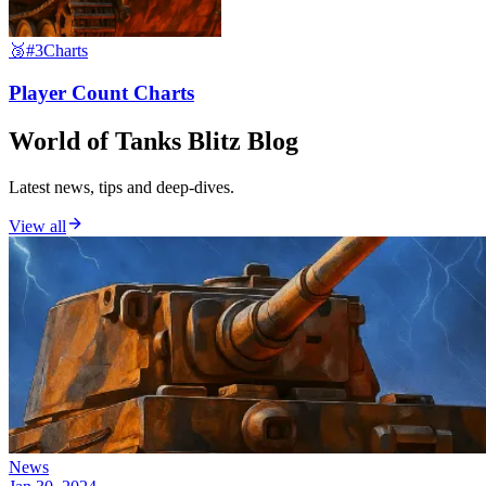
🥉
#3
Charts
Player Count Charts
World of Tanks Blitz Blog
Latest news, tips and deep-dives.
View all
News