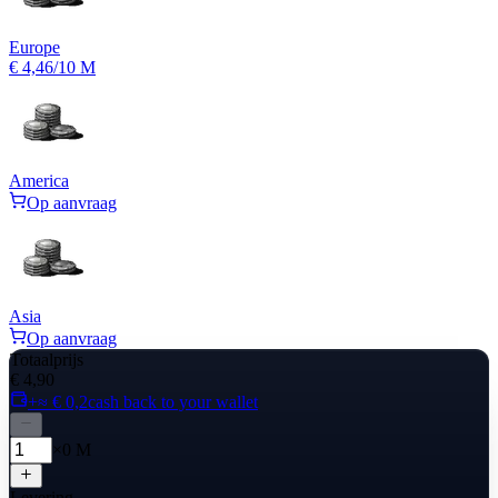
Europe
€ 4,46
/10 M
America
Op aanvraag
Asia
Op aanvraag
Totaalprijs
€ 4,90
+≈ € 0,2
cash back to your wallet
×0 M
Levering