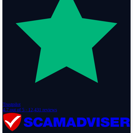
Trustpilot
4.7
out of 5 ·
12,431
reviews