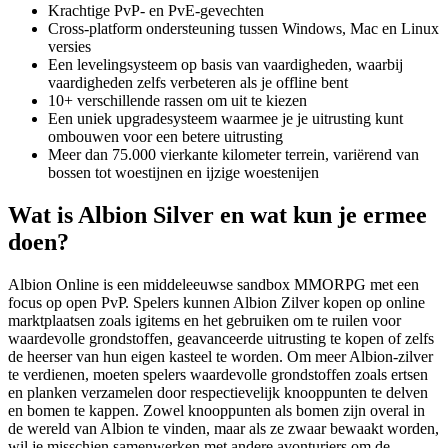
Krachtige PvP- en PvE-gevechten
Cross-platform ondersteuning tussen Windows, Mac en Linux
versies
Een levelingsysteem op basis van vaardigheden, waarbij
vaardigheden zelfs verbeteren als je offline bent
10+ verschillende rassen om uit te kiezen
Een uniek upgradesysteem waarmee je je uitrusting kunt
ombouwen voor een betere uitrusting
Meer dan 75.000 vierkante kilometer terrein, variërend van
bossen tot woestijnen en ijzige woestenijen
Wat is Albion Silver en wat kun je ermee
doen?
Albion Online is een middeleeuwse sandbox MMORPG met een
focus op open PvP. Spelers kunnen Albion Zilver kopen op online
marktplaatsen zoals igitems en het gebruiken om te ruilen voor
waardevolle grondstoffen, geavanceerde uitrusting te kopen of zelfs
de heerser van hun eigen kasteel te worden. Om meer Albion-zilver
te verdienen, moeten spelers waardevolle grondstoffen zoals ertsen
en planken verzamelen door respectievelijk knooppunten te delven
en bomen te kappen. Zowel knooppunten als bomen zijn overal in
de wereld van Albion te vinden, maar als ze zwaar bewaakt worden,
wil je misschien samenwerken met andere avonturiers om de