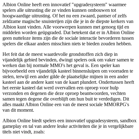
Albion Online heeft een innovatief "upgradesysteem" waarmee
spelers alle uitrusting die ze vinden kunnen ombouwen tot
hoogwaardige uitrusting. Of het nu een zwaard, pantser of zelfs
zeldzame magische snuisterijen zijn die je in de diepste kerkers van
Albion kunt vinden. Alle voorwerpen kunnen met genoeg tijd en
middelen worden geüpgraded. Dat betekent dat er in Albion Online
geen nutteloze items zijn die de sociale interactie bevorderen tussen
spelers die elkaar anders misschien niets te bieden zouden hebben.
Het feit dat de meest waardevolle grondstoffen zich diep in
vijandelijk gebied bevinden, dwingt spelers ook om vaker samen te
werken dan bij normale MMO's het geval is. Een speler kan
bijvoorbeeld een vijandelijk kasteel binnensluipen om voorraden te
stelen, terwijl een ander gilde de plaatselijke mijnen in een ander
kasteel aan de andere kant van de kaart plundert. Ondertussen heeft
het eerste kasteel dat werd overvallen een oproep voor hulp
verzonden en degenen die deze oproep beantwoorden, vechten
samen tegen degene die overblijft om hun buit te verdedigen. Dit
alles maakt Albion Online een van de meest sociale MMORPG's
van dit moment.
Albion Online biedt spelers een innovatief upgradesysteem, sandbox
gameplay en tal van andere leuke activiteiten die je in vergelijkbare
titels niet vindt, zoals: