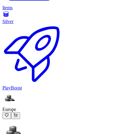
Items
Silver
PlayBoost
Europe