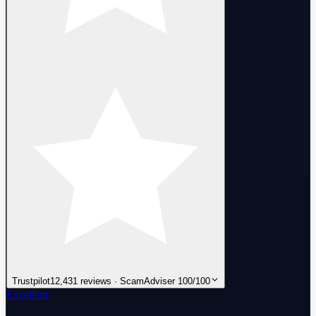
Trustpilot
12,431 reviews · ScamAdviser 100/100
Excellent