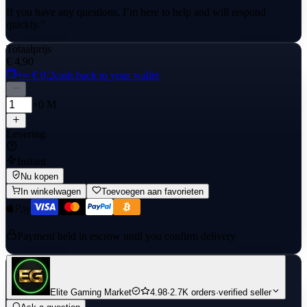
If you have any questions, I’m here to help and will respond
quickly."
Totaalprijs
€ 4,90
+≈ € 0,2
cash back to your wallet
×0 M
Levering
Instant
Nu kopen
In winkelwagen
Toevoegen aan favorieten
Payment held in escrow until you confirm delivery
Elite Gaming Market
4.98
·
2.7K orders
·
verified seller