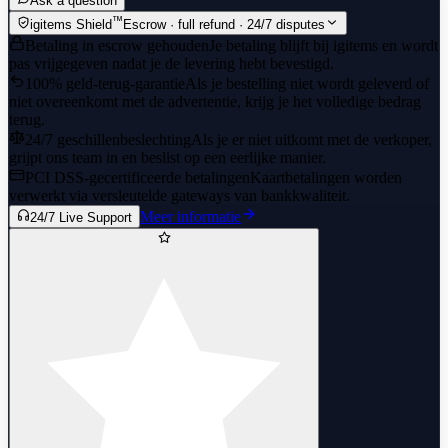
Ask a question
™
igitems Shield
Escrow · full refund · 24/7 disputes
Betaling in escrow gehouden
Je betaling blijft bij igitems en wordt
pas vrijgegeven nadat je de levering hebt bevestigd.
100% geld-terug-garantie
Als je bestelling niet wordt geleverd of
niet overeenkomt met de advertentie, krijg je het volledige bedrag
terug.
24/7 geschillenbeslechting
Als je er niet uitkomt met de verkoper,
grijpt ons team in en beslist op een eerlijke manier.
PCI DSS-gecertificeerde betalingen
Kaartbetalingen worden
verwerkt via versleutelde gateways van bankkwaliteit.
Meer informatie
24/7 Live Support