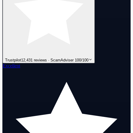
Trustpilot
12,431 reviews · ScamAdviser 100/100
Excellent