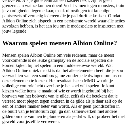
veroveren. Als je gilde eenmaal een kasteel bezit, zijn er geen
grenzen aan wat ze kunnen doen! Vecht samen tegen monsters, train
je vaardigheden tegen elkaar, maak uitrustingen tot krachtige
pantsersets of vernietig iedereen die je pad durft te kruisen. Omdat
Albion Online zich afspeelt in een persistente wereld waar alle acties
gevolgen hebben, is het aan jou om je medespelers te inspireren met
jouw legende.
Waarom spelen mensen Albion Online?
Mensen spelen Albion Online om vele redenen, maar de meest
voorkomende is de leuke gameplay en de sociale aspecten die
komen kijken bij het spelen in een middeleeuwse wereld. Wat
Albion Online uniek maakt is dat het alle elementen heeft die je zou
verwachten van een sandbox game zonder je te dwingen om tussen
deze elementen te kiezen. Het resultaat is een MMO waarin je
volledige controle hebt over hoe je het spel wilt spelen. Je kunt
kiezen welke items je maakt of wie er wordt ingehuurd bij het
bouwen van het bolwerk van je gilde, zelfs als dit betekent dat je
verraad moet plegen tegen anderen in de gilde als je daar zelf op de
een of andere manier beter van wordt. Als er geen grondstoffen in
de buurt van je territorium zijn, ga dan samenwerken met andere
gilden om die van hen te plunderen als je dat wilt, of probeer het met
geweld voor jezelf te veroveren.