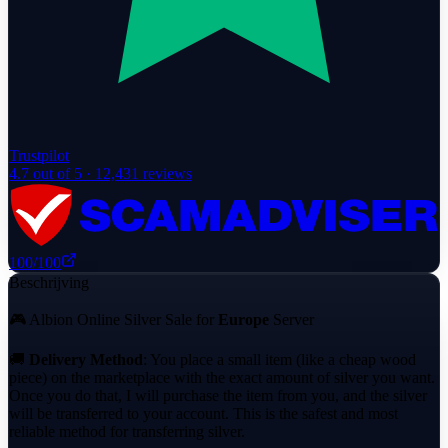
Trustpilot
4.7
out of 5 ·
12,431
reviews
100
/100
Beschrijving
🎮 Albion Online Silver Sale for
Europe
Server
🚚
Delivery Method
: You place a small item (like a cheap wood
piece) on the marketplace with the exact amount of silver you want.
Once you do that, I will purchase the item from you, and the silver
will be transferred to your account. This is the safest and most
reliable method for transferring silver.