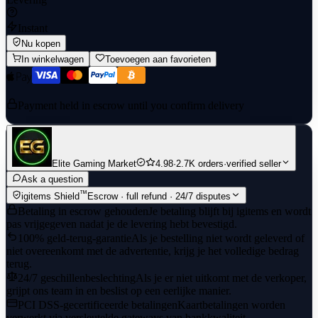
Instant
Nu kopen
In winkelwagen
Toevoegen aan favorieten
Payment held in escrow until you confirm delivery
Elite Gaming Market
4.98
·
2.7K orders
·
verified seller
Ask a question
™
igitems Shield
Escrow · full refund · 24/7 disputes
Betaling in escrow gehouden
Je betaling blijft bij igitems en wordt
pas vrijgegeven nadat je de levering hebt bevestigd.
100% geld-terug-garantie
Als je bestelling niet wordt geleverd of
niet overeenkomt met de advertentie, krijg je het volledige bedrag
terug.
24/7 geschillenbeslechting
Als je er niet uitkomt met de verkoper,
grijpt ons team in en beslist op een eerlijke manier.
PCI DSS-gecertificeerde betalingen
Kaartbetalingen worden
verwerkt via versleutelde gateways van bankkwaliteit.