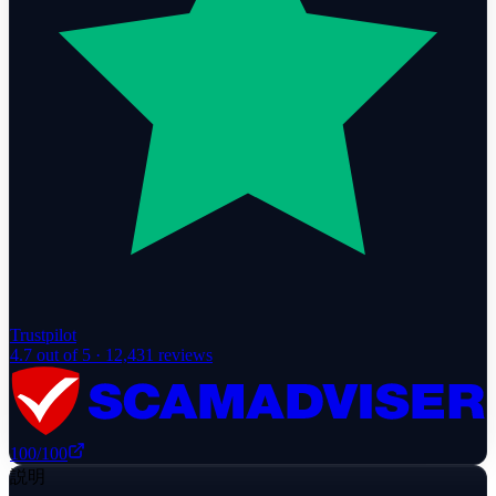
Trustpilot
4.7
out of 5 ·
12,431
reviews
100
/100
説明