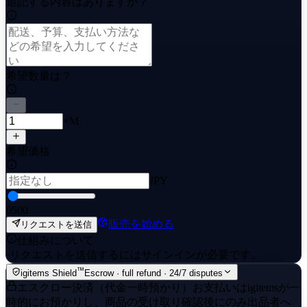
追記する内容はありますか？
希望数量は？
×M
希望価格
JPY
0
500
販売を始める
リクエストを送信
仕組みについて
·
リクエストを送信するにはサインインが必要です。
™
igitems Shield
Escrow · full refund · 24/7 disputes
エスクロー決済（代金一時預かり）
お支払いはigitemsが一
時的にお預かりし、商品の受け取り確認後にのみ出品者へ