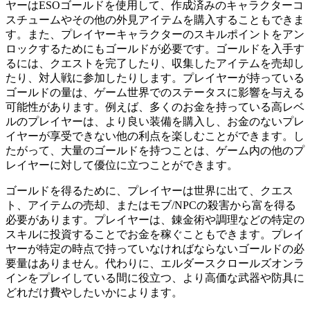
ヤーはESOゴールドを使用して、作成済みのキャラクターコ
スチュームやその他の外見アイテムを購入することもできま
す。また、プレイヤーキャラクターのスキルポイントをアン
ロックするためにもゴールドが必要です。ゴールドを入手す
るには、クエストを完了したり、収集したアイテムを売却し
たり、対人戦に参加したりします。プレイヤーが持っている
ゴールドの量は、ゲーム世界でのステータスに影響を与える
可能性があります。例えば、多くのお金を持っている高レベ
ルのプレイヤーは、より良い装備を購入し、お金のないプレ
イヤーが享受できない他の利点を楽しむことができます。し
たがって、大量のゴールドを持つことは、ゲーム内の他のプ
レイヤーに対して優位に立つことができます。
ゴールドを得るために、プレイヤーは世界に出て、クエス
ト、アイテムの売却、またはモブ/NPCの殺害から富を得る
必要があります。プレイヤーは、錬金術や調理などの特定の
スキルに投資することでお金を稼ぐこともできます。プレイ
ヤーが特定の時点で持っていなければならないゴールドの必
要量はありません。代わりに、エルダースクロールズオンラ
インをプレイしている間に役立つ、より高価な武器や防具に
どれだけ費やしたいかによります。