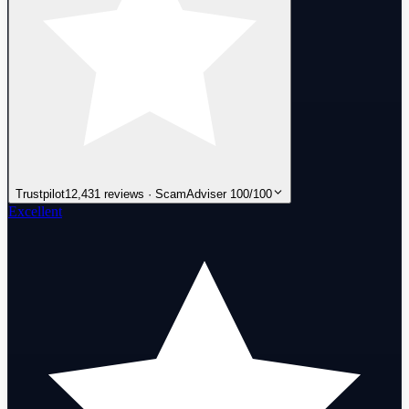
Trustpilot
12,431 reviews · ScamAdviser 100/100
Excellent