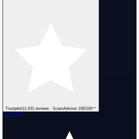
Trustpilot
12,431 reviews · ScamAdviser 100/100
Excellent