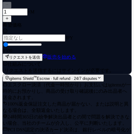
×M
希望価格
JPY
0
500
販売を始める
リクエストを送信
仕組みについて
·
リクエストを送信するにはサインインが必要です。
™
igitems Shield
Escrow · full refund · 24/7 disputes
エスクロー決済（代金一時預かり）
お支払いはigitemsが一
時的にお預かりし、商品の受け取り確認後にのみ出品者へ
送金されます。
100%返金保証
注文した商品が届かない、または説明と異
なる場合は、全額返金いたします。
24時間365日の紛争解決
出品者との間で問題を解決できな
い場合、当社のチームが介入し、公平に判断いたします。
PCI DSS認定の決済
カード決済は、銀行レベルの暗号化ゲ