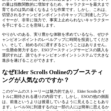
の量は指数関数的に増加するため、キャラクターを最大まで
育てるのは気の遠くなるような作業です。しかし、これは、
切望されるチャンピオンポイントのキャップに到達したプレ
イヤーが、非常に強力で、事実上止められないキャラクター
を手にすることを意味します。
やりがいのある、実り豊かな体験を求めているなら、ぜひチ
ャンピオンポイントのレベルアップに時間を投資してくださ
い。そして、始めるのに遅すぎるということはありません。
一生懸命努力するか、ESOブースティングサービスの購入を
選択すれば、誰でもチャンピオンポイントシステムで大きな
進歩を遂げることができます。
なぜElder Scrolls Onlineのブースティ
ングが人気なのですか？
このゲームのストーリーは魅力的であり、Elder Scrollsタイ
トルに期待される通りの内容です。しかし、ESOの他の側面
は、前進というよりは後退しているように見えることもあり
ます。レベル50に到達するのは一部の人には簡単に思えるか