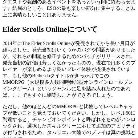
クエストや報酬のあるイベントをあっという間に終わらせま
す。結局のところ、ESOの最も楽しい部分に集中すること以
上に素晴らしいことはありません。
Elder Scrolls Onlineについて
2014年にThe Elder Scrolls Onlineが発売されてから長い月日が
経ちました。発売当初はいくつかのバグや問題がありました
が、それらの問題を修正するためのパッチがリリースされ、
発売当初の評価は芳しくなかったものの、現在では多くのプ
レイヤーが楽しめるより良いプレイ体験が提供されていま
す。もし他のBethesdaタイトルがきっかけでこの
MMORPG（大規模多人数同時参加型オンラインロールプレ
イングゲーム）というジャンルに足を踏み入れたのであれ
ば、ここでもすぐに馴染むことができるでしょう。
ただし、他のほとんどのMMORPGと比較してレベルキャッ
プが低いことを覚えておいてください。しかし、レベル50に
到達すると、チャンピオンポイントと呼ばれるものがアンロ
ックされ、選択したスキルツリーに応じて追加のアビリティ
が付与されるため、タムリエル大陸でのプレイは真の挑戦と