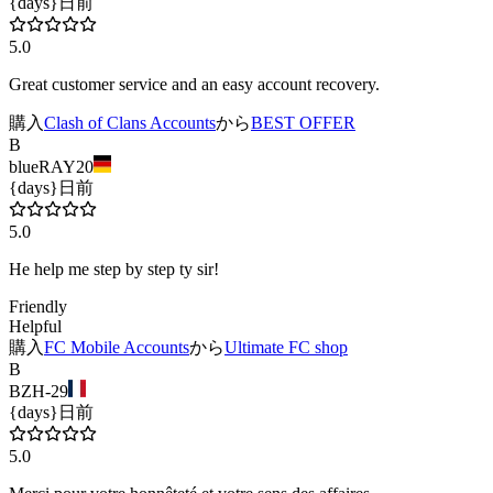
{days}日前
5.0
Great customer service and an easy account recovery.
購入
Clash of Clans Accounts
から
BEST OFFER
B
blueRAY20
{days}日前
5.0
He help me step by step ty sir!
Friendly
Helpful
購入
FC Mobile Accounts
から
Ultimate FC shop
B
BZH-29
{days}日前
5.0