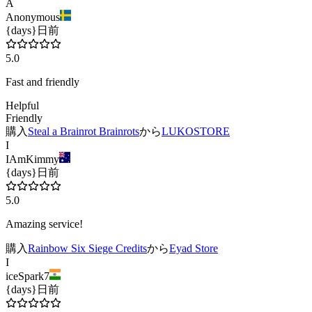
A
Anonymous
{days}日前
5.0
Fast and friendly
Helpful
Friendly
購入
Steal a Brainrot Brainrots
から
LUKOSTORE
I
IAmKimmy
{days}日前
5.0
Amazing service!
購入
Rainbow Six Siege Credits
から
Eyad Store
I
iceSpark7
{days}日前