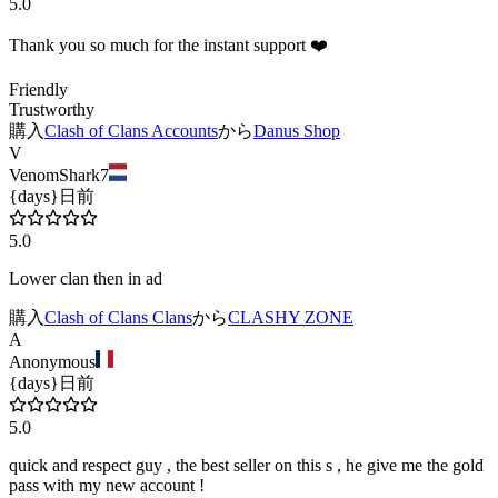
5.0
Thank you so much for the instant support ❤️
Friendly
Trustworthy
購入
Clash of Clans Accounts
から
Danus Shop
V
VenomShark7
{days}日前
5.0
Lower clan then in ad
購入
Clash of Clans Clans
から
CLASHY ZONE
A
Anonymous
{days}日前
5.0
quick and respect guy , the best seller on this s , he give me the gold
pass with my new account !