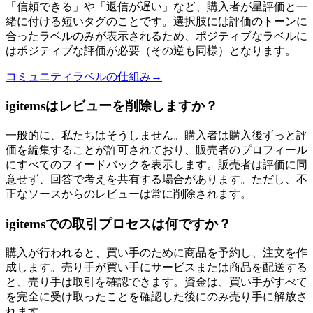
「信頼できる」や「返信が遅い」など、購入者が星評価と一
緒に付ける短いタグのことです。選択肢には評価のトーンに
合ったラベルのみが表示されるため、ポジティブなラベルに
はポジティブな評価が必要（その逆も同様）となります。
コミュニティラベルの仕組み
→
igitemsはレビューを削除しますか？
一般的に、私たちはそうしません。購入者は購入後ずっと評
価を編集することが許可されており、販売者のプロフィール
にすべてのフィードバックを表示します。販売者は評価に同
意せず、回答で考えを共有する場合があります。ただし、不
正なソースからのレビューは常に削除されます。
igitemsでの取引プロセスは何ですか？
購入が行われると、買い手のために商品を予約し、注文を作
成します。売り手が買い手にサービスまたは商品を配送する
と、売り手は取引を確認できます。資金は、買い手がすべて
を完全に受け取ったことを確認した後にのみ売り手に解放さ
れます。