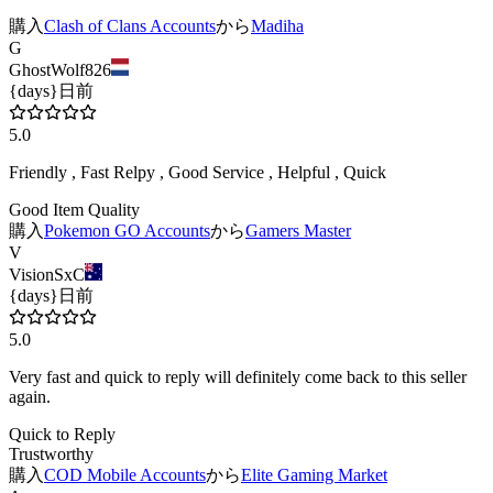
購入
Clash of Clans Accounts
から
Madiha
G
GhostWolf826
{days}日前
5.0
Friendly , Fast Relpy , Good Service , Helpful , Quick
Good Item Quality
購入
Pokemon GO Accounts
から
Gamers Master
V
VisionSxC
{days}日前
5.0
Very fast and quick to reply will definitely come back to this seller
again.
Quick to Reply
Trustworthy
購入
COD Mobile Accounts
から
Elite Gaming Market