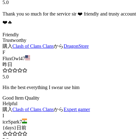
5.0
Thank you so much for the service sir ❤️ friendly and trusty account
❤️🔥
Friendly
Trustworthy
購入
Clash of Clans Clans
から
DragonStore
F
FluxOwl47
昨日
5.0
His the best everything I swear use him
Good Item Quality
Helpful
購入
Clash of Clans Clans
から
Expert gamer
I
iceSpark7
{days}日前