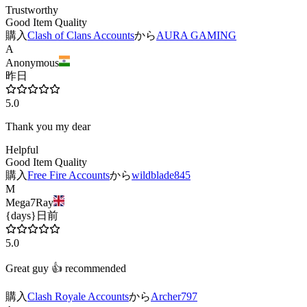
Trustworthy
Good Item Quality
購入
Clash of Clans Accounts
から
AURA GAMING
A
Anonymous
昨日
5.0
Thank you my dear
Helpful
Good Item Quality
購入
Free Fire Accounts
から
wildblade845
M
Mega7Ray
{days}日前
5.0
Great guy 👍 recommended
購入
Clash Royale Accounts
から
Archer797