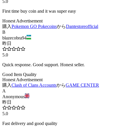
5.0
First time buy coin and it was super easy
Honest Advertisement
購入
Pokemon GO Pokecoins
から
Dantestoreofficial
B
blazecobra94
昨日
5.0
Quick response. Good support. Honest seller.
Good Item Quality
Honest Advertisement
購入
Clash of Clans Accounts
から
GAME CENTER
A
Anonymous
昨日
5.0
Fast delivery and good quality