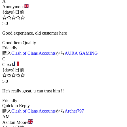
A
Anonymous
{days}日前
5.0
Good experience, old customer here
Good Item Quality
Friendly
購入
Clash of Clans Accounts
から
AURA GAMING
C
Cbxck
{days}日前
5.0
He's really great, u can trust him !!
Friendly
Quick to Reply
購入
Clash of Clans Accounts
から
Archer797
AM
Ashton Moore