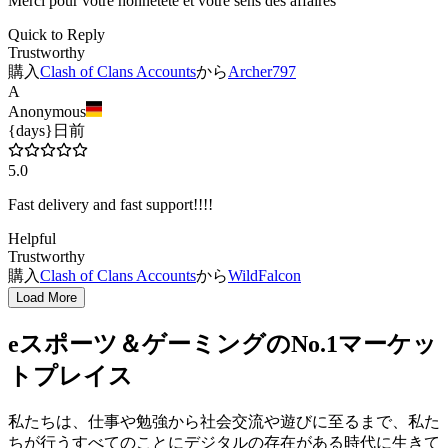
Merci pour votre honnêteté et votre sens des affaires
Quick to Reply
Trustworthy
購入
Clash of Clans Accounts
から
Archer797
A
Anonymous
{days}日前
5.0
Fast delivery and fast support!!!!
Helpful
Trustworthy
購入
Clash of Clans Accounts
から
WildFalcon
Load More
eスポーツ＆ゲーミングのNo.1マーケッ
トプレイス
私たちは、仕事や勉強から社会交流や遊びに至るまで、私た
ちが行うすべてのことにデジタルの存在がある時代に生きて