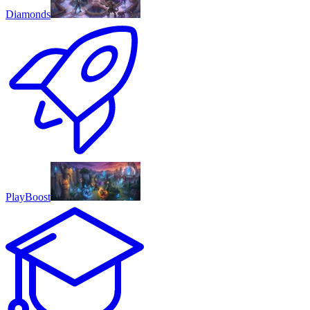
Diamonds
PlayBoost