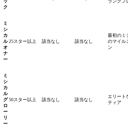
ッ
ランクプ
ク
ミ
シ
カ
最初のミ
ル
25スター以上
該当なし
該当なし
のマイル
オ
ン
ナ
ー
ミ
シ
カ
ル
エリート
グ
50スター以上
該当なし
該当なし
ティア
ロ
ー
リ
ー