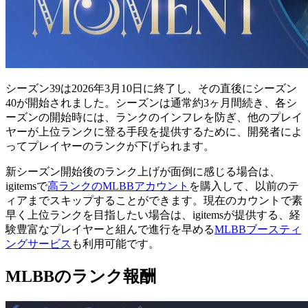
シーズン39は2026年3月10日に終了し、その直後にシーズン
40が開始されました。シーズンは通常約3ヶ月間続き、各シ
ーズンの開始時には、ランクのインフレを防ぎ、他のプレイ
ヤーが上位ランクに登る手段を提供するために、開発者によ
ってプレイヤーのランクが下げられます。
新シーズン開始後のランク上げが面倒に感じる場合は、
igitemsで
高ランクのMLBBアカウント
を購入して、以前のテ
ィアまでスキップすることができます。現在のカウントで素
早く上位ランクを目指したい場合は、igitemsが提供する、経
験豊富なプレイヤーと組んで進行を早める
MLBBブースティ
ングサービス
も利用可能です。
MLBBのランク報酬