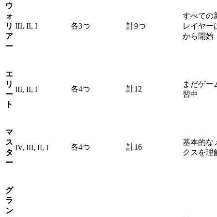
ウ
ォ
すべての
リ
III, II, I
各3つ
計9つ
レイヤー
ア
から開始
ー
エ
リ
まだゲー
各4つ
計12
III, II, I
ー
習中
ト
マ
ス
基本的な
各4つ
計16
IV, III, II, I
タ
クスを理
ー
グ
ラ
ン