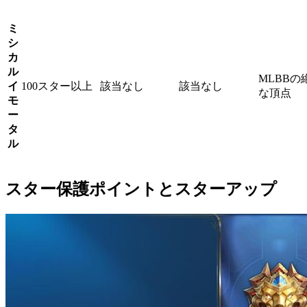
ミ
シ
カ
ル
MLBBの
イ
100スター以上
該当なし
該当なし
な頂点
モ
ー
タ
ル
スター保護ポイントとスターアップ