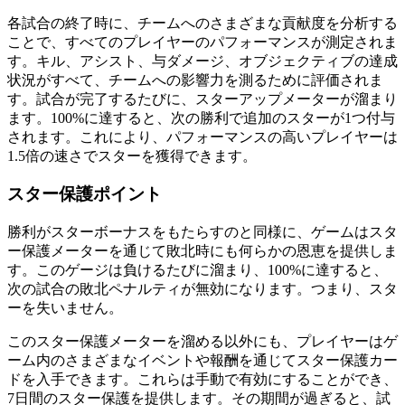
各試合の終了時に、チームへのさまざまな貢献度を分析する
ことで、すべてのプレイヤーのパフォーマンスが測定されま
す。キル、アシスト、与ダメージ、オブジェクティブの達成
状況がすべて、チームへの影響力を測るために評価されま
す。試合が完了するたびに、スターアップメーターが溜まり
ます。100%に達すると、次の勝利で追加のスターが1つ付与
されます。これにより、パフォーマンスの高いプレイヤーは
1.5倍の速さでスターを獲得できます。
スター保護ポイント
勝利がスターボーナスをもたらすのと同様に、ゲームはスタ
ー保護メーターを通じて敗北時にも何らかの恩恵を提供しま
す。このゲージは負けるたびに溜まり、100%に達すると、
次の試合の敗北ペナルティが無効になります。つまり、スタ
ーを失いません。
このスター保護メーターを溜める以外にも、プレイヤーはゲ
ーム内のさまざまなイベントや報酬を通じてスター保護カー
ドを入手できます。これらは手動で有効にすることができ、
7日間のスター保護を提供します。その期間が過ぎると、試