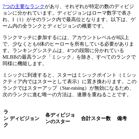
7つの主要なランク
があり、それぞれが特定の数のディビジ
ョンに分かれています。ディビジョンはローマ数字で表さ
れ、I（1）がそのランク内で最高位となります。以下は、ゲ
ーム内の全ランクとディビジョンの概要です。
ランクマッチに参加するには、アカウントレベルが8以上
で、少なくとも6体のヒーローを所有している必要がありま
す。ランキングシステムは、4つの段階に分かれている
MLBBの最高ランク「ミシック」を除き、すべてのランクで
同様に機能します。
ミシックに到達すると、スターはミシックポイント（ミシッ
クティア内ではスターとして表示）に置き換わります。この
ランクではスターアップ（Star-raising）が無効になるため、
次のランクに進む唯一の方法は、連勝を重ねることです。
ラ
各ディビジョ
ン
ディビジョン
合計スター数
備考
ンのスター
ク