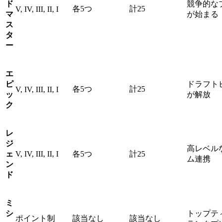
ド
競争的な
各5つ
計25
V, IV, III, II, I
マ
が始まる
ス
タ
ー
エ
ピ
ドラフト
各5つ
計25
V, IV, III, II, I
ッ
が解放
ク
レ
ジ
高レベル
ェ
V, IV, III, II, I
各5つ
計25
ム連携
ン
ド
ミ
シ
トップテ
ポイント制
該当なし
該当なし