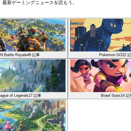
、最新ゲーミングニュースを読もう。
N Battle Royale
48
記事
Pokemon GO
22
ague of Legends
17
記事
Brawl Stars
14
記