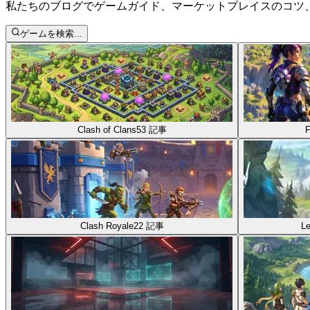
私たちのブログでゲームガイド、マーケットプレイスのコツ
ゲームを検索...
Clash of Clans
53
記事
F
Clash Royale
22
記事
Le