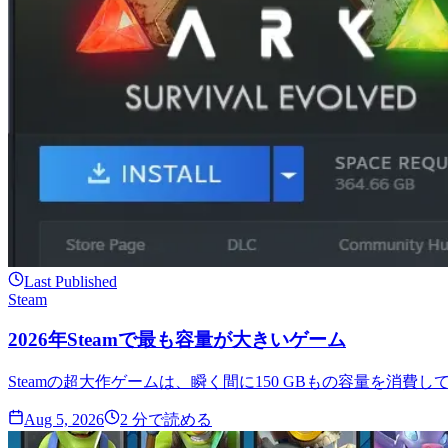
Last Published
Steam
2026年Steamで最も容量が大きいゲーム
Steamの超大作ゲームは、瞬く間に150 GBもの容量を消
Aug 5, 2026
2
分で読める