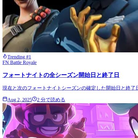
Trending #1
FN Battle Royale
フォートナイトの全シーズン開始日と終了日
現在と次のフォートナイトシーズンの確定した開始日と終了
Aug 2, 2025
2
分で読める