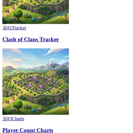
🥈
#2
Tracker
Clash of Clans Tracker
🥉
#3
Charts
Player Count Charts