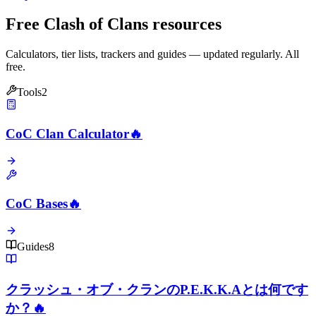
Free Clash of Clans resources
Calculators, tier lists, trackers and guides — updated regularly. All
free.
Tools
2
CoC Clan Calculator
🔥
CoC Bases
🔥
Guides
8
クラッシュ・オブ・クランのP.E.K.K.Aとは何です
か？
🔥