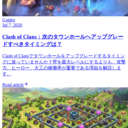
Guides
Jul 7, 2026
Clash of Clans：次のタウンホールへアップグレー
ドすべきタイミングは？
Clash of Clansでタウンホールをアップグレードするタイミン
グに迷っていませんか？壁を最大レベルにするよりも、攻撃
力、ヒーロー、大工の稼働率が重要である理由を解説しま
す。
Read article