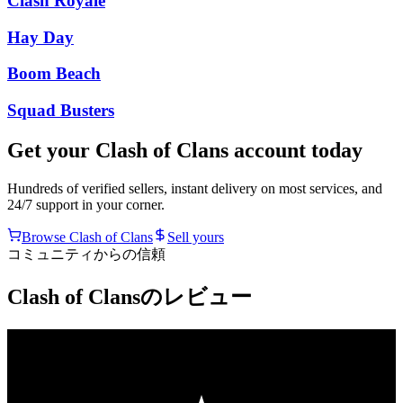
Clash Royale
Hay Day
Boom Beach
Squad Busters
Get your
Clash of Clans
account today
Hundreds of verified sellers, instant delivery on most services, and
24/7 support in your corner.
Browse
Clash of Clans
Sell yours
コミュニティからの信頼
Clash of Clansのレビュー