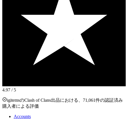
4.97
/ 5
igitemsのClash of Clans出品における、71,061件の認証済み
購入者による評価
Accounts