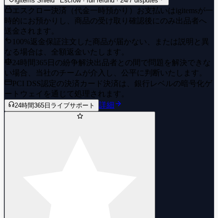
igitems Shield
Escrow · full refund · 24/7 disputes
エスクロー決済（代金一時預かり）
お支払いはigitemsが一
時的にお預かりし、商品の受け取り確認後にのみ出品者へ
送金されます。
100%返金保証
注文した商品が届かない、または説明と異
なる場合は、全額返金いたします。
24時間365日の紛争解決
出品者との間で問題を解決できな
い場合、当社のチームが介入し、公平に判断いたします。
PCI DSS認定の決済
カード決済は、銀行レベルの暗号化ゲ
ートウェイを通じて処理されます。
詳細
24時間365日ライブサポート