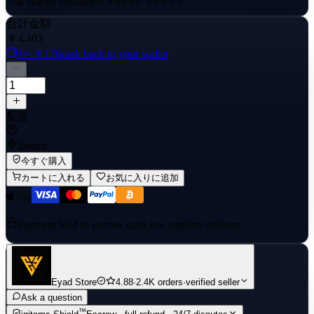
+5k Happy customers with us! ⭐⭐⭐⭐⭐
合計金額
✔️ 24/7 Store, order any time!
￥4,403
+≈ ￥176
cash back to your wallet
配送
Instant
今すぐ購入
カートに入れる
お気に入りに追加
Payment held in escrow until you confirm delivery
Eyad Store
4.88
·
2.4K orders
·
verified seller
Ask a question
™