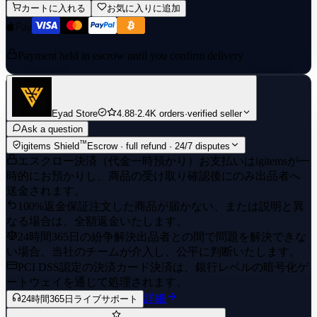
カートに入れる
お気に入りに追加
Payment held in escrow until you confirm delivery
Eyad Store
4.88
·
2.4K orders
·
verified seller
Ask a question
™
igitems Shield
Escrow · full refund · 24/7 disputes
エスクロー決済（代金一時預かり）
お支払いはigitemsが一
時的にお預かりし、商品の受け取り確認後にのみ出品者へ
送金されます。
100%返金保証
注文した商品が届かない、または説明と異
なる場合は、全額返金いたします。
24時間365日の紛争解決
出品者との間で問題を解決できな
い場合、当社のチームが介入し、公平に判断いたします。
PCI DSS認定の決済
カード決済は、銀行レベルの暗号化ゲ
ートウェイを通じて処理されます。
詳細
24時間365日ライブサポート