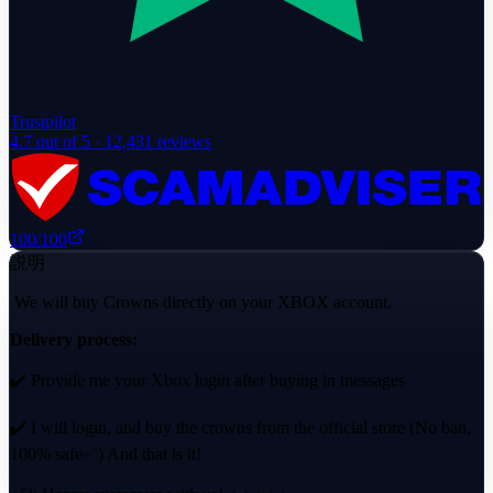
Trustpilot
4.7
out of 5 ·
12,431
reviews
100
/100
説明
We will buy Crowns directly on your XBOX account.
Delivery process:
✔️ Provide me your Xbox login after buying in messages
✔️ I will login, and buy the crowns from the official store (No ban,
100% safe✅) And that is it!