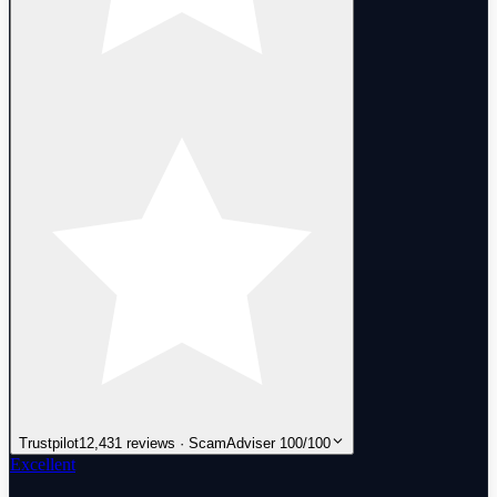
Trustpilot
12,431 reviews · ScamAdviser 100/100
Excellent