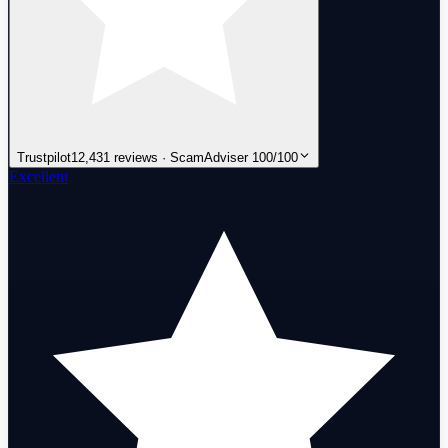
Trustpilot
12,431 reviews · ScamAdviser 100/100
Excellent