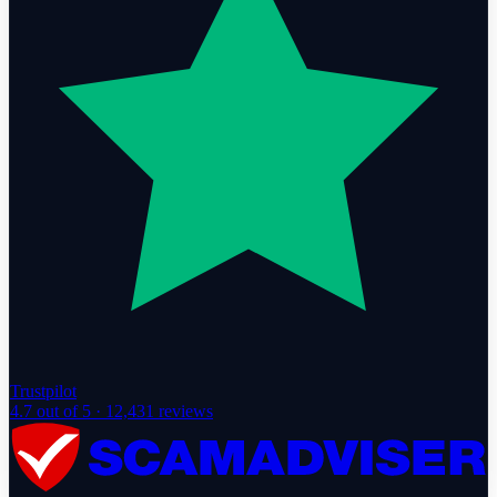
Trustpilot
4.7
out of 5 ·
12,431
reviews