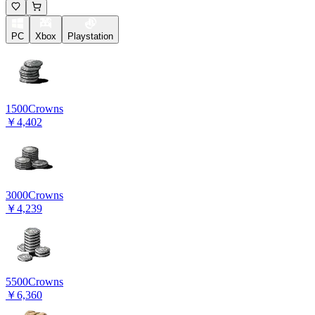
PC
Xbox
Playstation
1500
Crowns
￥4,402
3000
Crowns
￥4,239
5500
Crowns
￥6,360