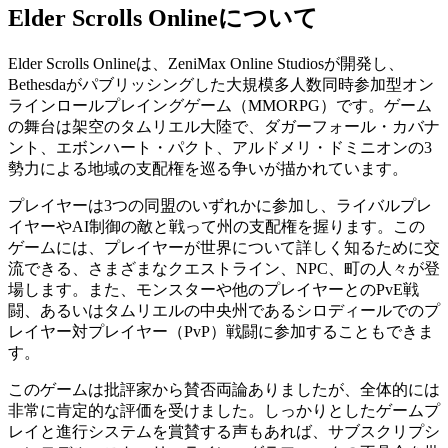
Elder Scrolls Onlineについて
Elder Scrolls Onlineは、ZeniMax Online Studiosが開発し、
Bethesdaがパブリッシングした大規模多人数同時参加型オン
ラインロールプレイングゲーム（MMORPG）です。ゲーム
の舞台は架空のタムリエル大陸で、ダガーフォール・カバナ
ント、エボンハート・パクト、アルドメリ・ドミニオンの3
勢力による地域の支配権を巡る争いが描かれています。
プレイヤーは3つの同盟のいずれかに参加し、ライバルプレ
イヤーやAI制御の敵と戦って州の支配権を握ります。この
ゲームには、プレイヤーが世界について詳しく知るために交
流できる、さまざまなクエストライン、NPC、町の人々が登
場します。また、モンスターや他のプレイヤーとのPvE戦
闘、あるいはタムリエルの中央州であるシロディールでのプ
レイヤー対プレイヤー（PvP）戦闘に参加することもできま
す。
このゲームは批評家から賛否両論ありましたが、全体的には
非常に肯定的な評価を受けました。しっかりとしたゲームプ
レイと進行システムを賞賛する声もあれば、サブスクリプシ