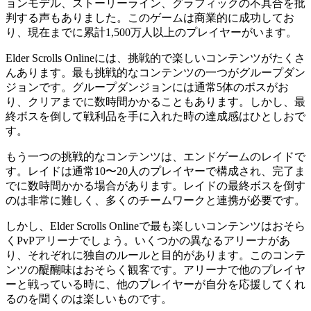
ョンモデル、ストーリーライン、グラフィックの不具合を批
判する声もありました。このゲームは商業的に成功してお
り、現在までに累計1,500万人以上のプレイヤーがいます。
Elder Scrolls Onlineには、挑戦的で楽しいコンテンツがたくさ
んあります。最も挑戦的なコンテンツの一つがグループダン
ジョンです。グループダンジョンには通常5体のボスがお
り、クリアまでに数時間かかることもあります。しかし、最
終ボスを倒して戦利品を手に入れた時の達成感はひとしおで
す。
もう一つの挑戦的なコンテンツは、エンドゲームのレイドで
す。レイドは通常10〜20人のプレイヤーで構成され、完了ま
でに数時間かかる場合があります。レイドの最終ボスを倒す
のは非常に難しく、多くのチームワークと連携が必要です。
しかし、Elder Scrolls Onlineで最も楽しいコンテンツはおそら
くPvPアリーナでしょう。いくつかの異なるアリーナがあ
り、それぞれに独自のルールと目的があります。このコンテ
ンツの醍醐味はおそらく観客です。アリーナで他のプレイヤ
ーと戦っている時に、他のプレイヤーが自分を応援してくれ
るのを聞くのは楽しいものです。