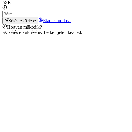
SSR
Eladás indítása
Kérés elküldése
Hogyan működik?
·
A kérés elküldéséhez be kell jelentkezned.