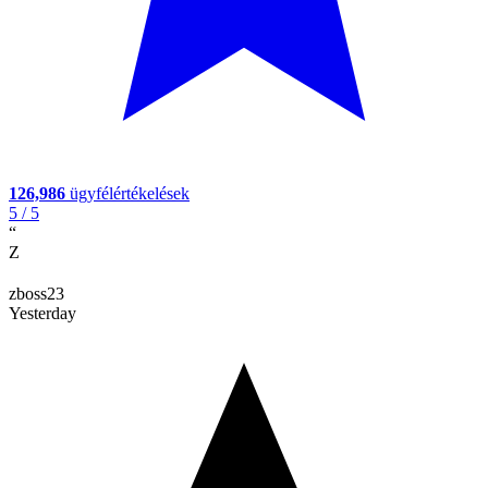
126,986
ügyfélértékelések
5
/ 5
“
Z
zboss23
Yesterday