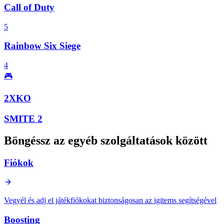
Call of Duty
5
Rainbow Six Siege
4
🎮
2XKO
SMITE 2
Böngéssz az egyéb szolgáltatások között
Fiókok
Vegyél és adj el játékfiókokat biztonságosan az igitems segítségével
Boosting