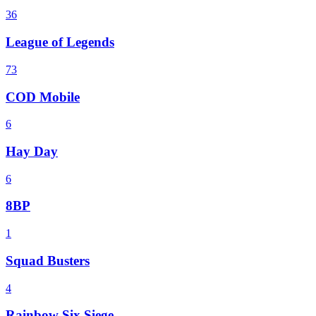
36
League of Legends
73
COD Mobile
6
Hay Day
6
8BP
1
Squad Busters
4
Rainbow Six Siege