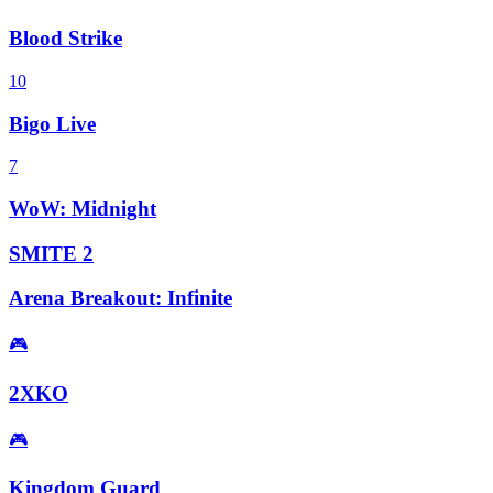
Blood Strike
10
Bigo Live
7
WoW: Midnight
SMITE 2
Arena Breakout: Infinite
🎮
2XKO
🎮
Kingdom Guard