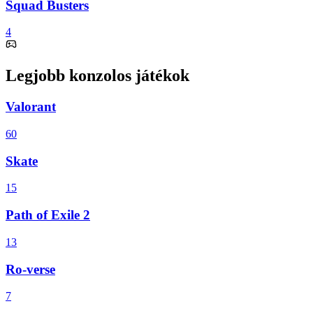
Squad Busters
4
Legjobb konzolos játékok
Valorant
60
Skate
15
Path of Exile 2
13
Ro-verse
7