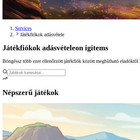
Services
Játékfiókok adásvétele
Játékfiókok adásvétele
on igitems
Böngéssz több ezer ellenőrzött játékfiók között megbízható eladóktó
Népszerű játékok