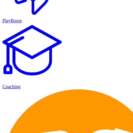
PlayBoost
Coaching