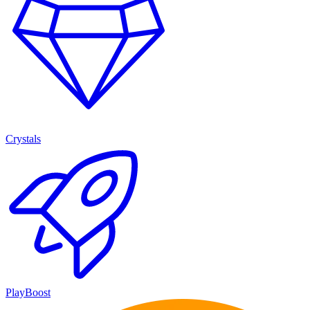
Crystals
PlayBoost