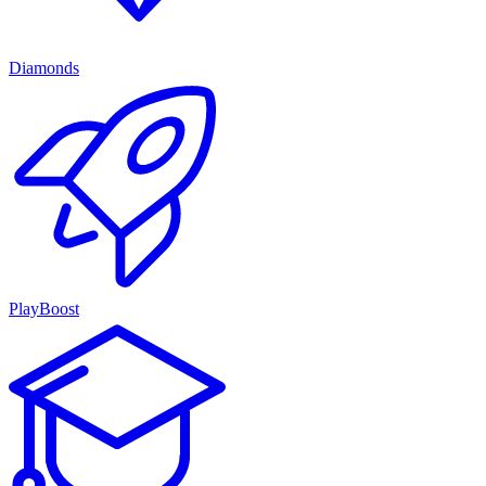
Diamonds
PlayBoost