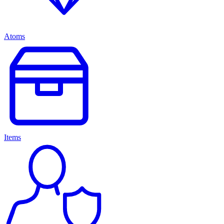
Atoms
Items