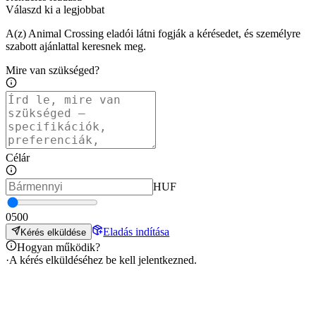
Válaszd ki a legjobbat
A(z) Animal Crossing eladói látni fogják a kérésedet, és személyre
szabott ajánlattal keresnek meg.
Mire van szükséged?
Célár
HUF
0
500
Eladás indítása
Kérés elküldése
Hogyan működik?
·
A kérés elküldéséhez be kell jelentkezned.